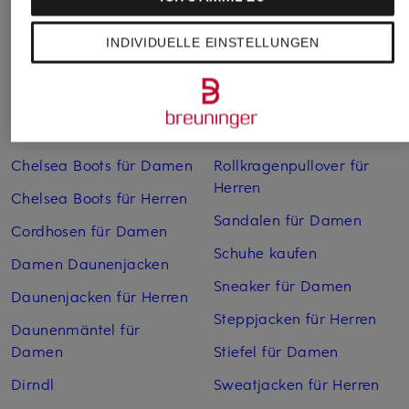
Weitere Kategorien
INDIVIDUELLE EINSTELLUNGEN
Bikinis Damen
Mäntel für Herren
Boots für Damen
Pullover für Damen
Cargohosen für Herren
Pullover für Herren
Chelsea Boots für Damen
Rollkragenpullover für
Herren
Chelsea Boots für Herren
Sandalen für Damen
Cordhosen für Damen
Schuhe kaufen
Damen Daunenjacken
Sneaker für Damen
Daunenjacken für Herren
Steppjacken für Herren
Daunenmäntel für
Damen
Stiefel für Damen
Dirndl
Sweatjacken für Herren