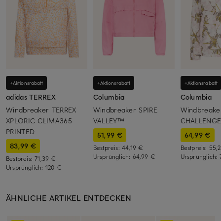
+Aktionsrabatt
+Aktionsrabatt
+Aktionsrabatt
adidas TERREX
Columbia
Columbia
Windbreaker TERREX
Windbreaker SPIRE
Windbreake
XPLORIC CLIMA365
VALLEY™
CHALLENGE
PRINTED
51,99 €
64,99 €
83,99 €
Bestpreis:
44,19 €
Bestpreis:
55,
Ursprünglich:
64,99 €
Ursprünglich:
Bestpreis:
71,39 €
Ursprünglich:
120 €
ÄHNLICHE ARTIKEL ENTDECKEN