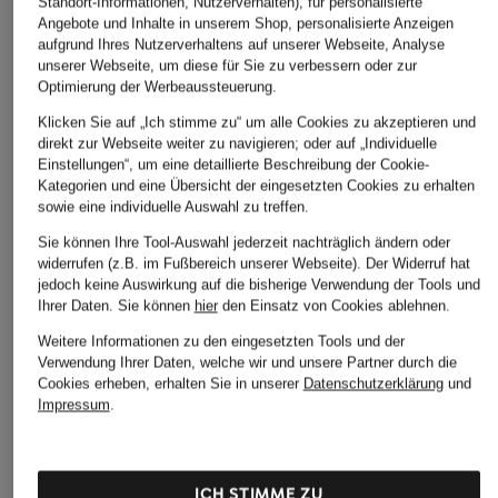
Standort-Informationen, Nutzerverhalten), für personalisierte
Angebote und Inhalte in unserem Shop, personalisierte Anzeigen
aufgrund Ihres Nutzerverhaltens auf unserer Webseite, Analyse
unserer Webseite, um diese für Sie zu verbessern oder zur
Optimierung der Werbeaussteuerung.
Klicken Sie auf „Ich stimme zu“ um alle Cookies zu akzeptieren und
Marc O'Polo
ba&sh
+Aktionsrabatt
direkt zur Webseite weiter zu navigieren; oder auf „Individuelle
Teddyfell-Jacke
Overjacket TULLIA
Einstellungen“, um eine detaillierte Beschreibung der Cookie-
ICONS CINZIA
Kategorien und eine Übersicht der eingesetzten Cookies zu erhalten
289,95 €
ROCCA
135 €
sowie eine individuelle Auswahl zu treffen.
Jacke
Bestpreis:
162 €
Sie können Ihre Tool-Auswahl jederzeit nachträglich ändern oder
Ursprünglich:
270 €
widerrufen (z.B. im Fußbereich unserer Webseite). Der Widerruf hat
194,99 €
jedoch keine Auswirkung auf die bisherige Verwendung der Tools und
Bestpreis:
203,99 €
Ihrer Daten.
Sie können
hier
den Einsatz von Cookies ablehnen.
Ursprünglich:
489,99 €
Weitere Informationen zu den eingesetzten Tools und der
Verwendung Ihrer Daten, welche wir und unsere Partner durch die
Cookies erheben, erhalten Sie in unserer
Datenschutzerklärung
und
Impressum
.
ICH STIMME ZU