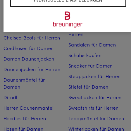
INDIVIDUELLE EINSTELLUNGEN
Boots für Damen
Pullover für Damen
Cargohosen für Herren
Pullover für Herren
Chelsea Boots für Damen
Rollkragenpullover für
Herren
Chelsea Boots für Herren
Sandalen für Damen
Cordhosen für Damen
Schuhe kaufen
Damen Daunenjacken
Sneaker für Damen
Daunenjacken für Herren
Steppjacken für Herren
Daunenmäntel für
Damen
Stiefel für Damen
Dirndl
Sweatjacken für Herren
Herren Daunenmantel
Sweatshirts für Herren
Hoodies für Herren
Teddymäntel für Damen
Hosen für Damen
Winterjacken für Damen