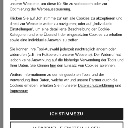
unserer Webseite, um diese für Sie zu verbessern oder zur
TOD'S
TOD'S
Optimierung der Werbeaussteuerung.
+Aktionsrabatt
Shopper
Shopper
Klicken Sie auf „Ich stimme zu“ um alle Cookies zu akzeptieren und
AESTHER EKME
direkt zur Webseite weiter zu navigieren; oder auf „Individuelle
1.500 €
1.500 €
Shopper PHANTOM
Einstellungen“, um eine detaillierte Beschreibung der Cookie-
LARGE
Kategorien und eine Übersicht der eingesetzten Cookies zu erhalten
sowie eine individuelle Auswahl zu treffen.
330 €
Sie können Ihre Tool-Auswahl jederzeit nachträglich ändern oder
Bestpreis:
280,50 €
widerrufen (z.B. im Fußbereich unserer Webseite). Der Widerruf hat
Ursprünglich:
415 €
jedoch keine Auswirkung auf die bisherige Verwendung der Tools und
Ihrer Daten.
Sie können
hier
den Einsatz von Cookies ablehnen.
Weitere Informationen zu den eingesetzten Tools und der
Verwendung Ihrer Daten, welche wir und unsere Partner durch die
Cookies erheben, erhalten Sie in unserer
Datenschutzerklärung
und
Impressum
.
Weitere Kategorien
ICH STIMME ZU
Bikinis Damen
Mäntel für Herren