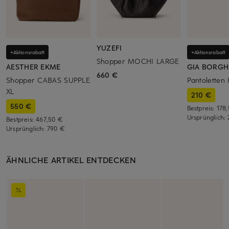
YUZEFI
+Aktionsrabatt
+Aktionsrabatt
Shopper MOCHI LARGE
AESTHER EKME
GIA BORGH
660 €
Shopper CABAS SUPPLE
Pantoletten
XL
210 €
550 €
Bestpreis:
178
Ursprünglich:
Bestpreis:
467,50 €
Ursprünglich:
790 €
ÄHNLICHE ARTIKEL ENTDECKEN