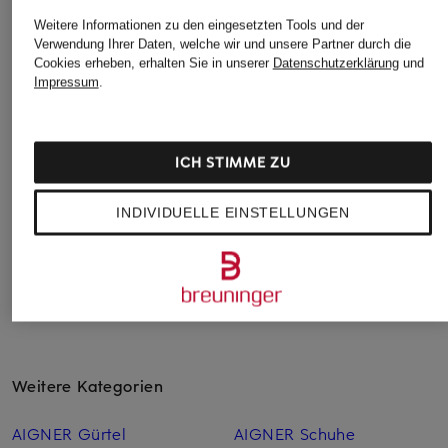
Weitere Informationen zu den eingesetzten Tools und der
Verwendung Ihrer Daten, welche wir und unsere Partner durch die
Cookies erheben, erhalten Sie in unserer
Datenschutzerklärung
und
Impressum
.
DEMELLIER
DEMELLIER
LAUREN RALPH
LAUREN
Handtasche THE
Handtasche THE
ICH STIMME ZU
HUDSON
HUDSON
Schultertasche
695 €
595 €
395 €
INDIVIDUELLE EINSTELLUNGEN
Weitere Kategorien
AIGNER Gürtel
AIGNER Schuhe