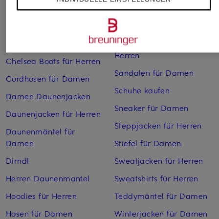
Boots für Damen
Pullover für Damen
Cargohosen für Herren
Pullover für Herren
Chelsea Boots für Damen
Rollkragenpullover für
Herren
Chelsea Boots für Herren
Sandalen für Damen
Cordhosen für Damen
Schuhe kaufen
Damen Daunenjacken
Sneaker für Damen
Daunenjacken für Herren
Steppjacken für Herren
Daunenmäntel für
Damen
Stiefel für Damen
Dirndl
Sweatjacken für Herren
Herren Daunenmantel
Sweatshirts für Herren
Hoodies für Herren
Teddymäntel für Damen
Hosen für Damen
Winterjacken für Damen