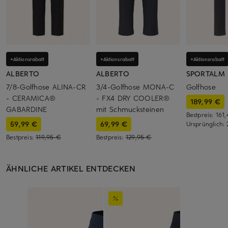
+Aktionsrabatt
+Aktionsrabatt
+Aktionsrabatt
ALBERTO
ALBERTO
SPORTALM
7/8-Golfhose ALINA-CR
3/4-Golfhose MONA-C
Golfhose
- CERAMICA®
- FX4 DRY COOLER®
189,99 €
GABARDINE
mit Schmucksteinen
Bestpreis:
161
59,99 €
69,99 €
Ursprünglich:
Bestpreis:
119,95 €
Bestpreis:
129,95 €
ÄHNLICHE ARTIKEL ENTDECKEN