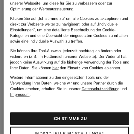
unserer Webseite, um diese für Sie zu verbessern oder zur
Optimierung der Werbeaussteuerung.
J.LINDEBERG
+Aktionsrabatt
Klicken Sie auf „Ich stimme zu“ um alle Cookies zu akzeptieren und
Performance‑Hose
direkt zur Webseite weiter zu navigieren; oder auf „Individuelle
windsor.
Einstellungen“, um eine detaillierte Beschreibung der Cookie-
140 €
Hose
Kategorien und eine Übersicht der eingesetzten Cookies zu erhalten
sowie eine individuelle Auswahl zu treffen.
ab 229,99 €
Sie können Ihre Tool-Auswahl jederzeit nachträglich ändern oder
Bestpreis:
206,99 €
widerrufen (z.B. im Fußbereich unserer Webseite). Der Widerruf hat
Ursprünglich:
299 €
jedoch keine Auswirkung auf die bisherige Verwendung der Tools und
Ihrer Daten.
Sie können
hier
den Einsatz von Cookies ablehnen.
Weitere Informationen zu den eingesetzten Tools und der
Verwendung Ihrer Daten, welche wir und unsere Partner durch die
Cookies erheben, erhalten Sie in unserer
Datenschutzerklärung
und
Impressum
.
Weitere Kategorien
ICH STIMME ZU
Bikinis Damen
Mäntel für Herren
INDIVIDUELLE EINSTELLUNGEN