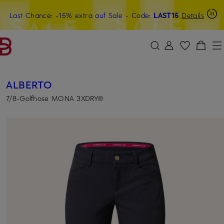
Last Chance: -15% extra auf Sale
15€-Willkommensgutschein mit Beyond sichern
- Code:
LAST15
Details
ZUM HAUPTINHALT ÜBERSPRINGEN
ZUM SUCHFELD ÜBERSPRINGE
ALBERTO
7/8-Golfhose MONA 3XDRY®