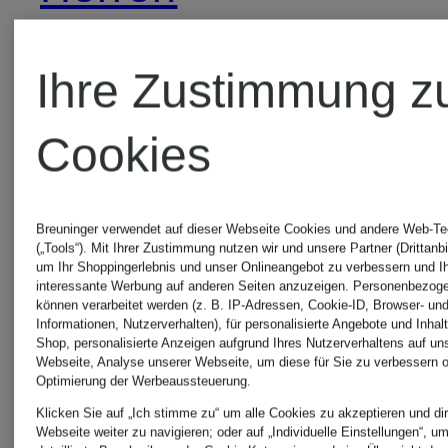
Ami Paris
Ami
Ihre Zustimmung z
Strickjac
Paris
Cookies
Hoodies
Ami
Breuninger verwendet auf dieser Webseite Cookies und andere Web-Te
(„Tools“). Mit Ihrer Zustimmung nutzen wir und unsere Partner (Drittanbi
Paris
um Ihr Shoppingerlebnis und unser Onlineangebot zu verbessern und I
interessante Werbung auf anderen Seiten anzuzeigen. Personenbezog
Ami Paris
können verarbeitet werden (z. B. IP-Adressen, Cookie-ID, Browser- und
Strümpfe
Informationen, Nutzerverhalten), für personalisierte Angebote und Inhal
Shop, personalisierte Anzeigen aufgrund Ihres Nutzerverhaltens auf un
Hängerkleider
Webseite, Analyse unserer Webseite, um diese für Sie zu verbessern o
Optimierung der Werbeaussteuerung.
Klicken Sie auf „Ich stimme zu“ um alle Cookies zu akzeptieren und dir
Ami Paris
Webseite weiter zu navigieren; oder auf „Individuelle Einstellungen“, u