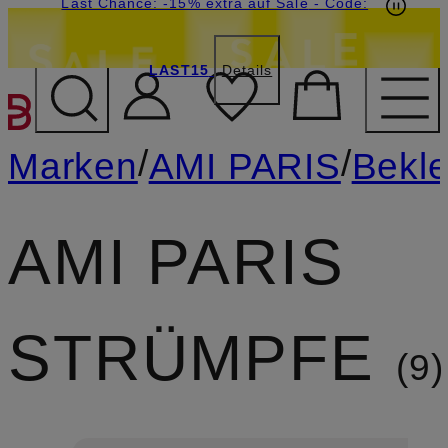
15€-Willkommensgutschein mit Beyond sichern
Last Chance: -15% extra auf Sale
- Code:
LAST15
Details
ZUM HAUPTINHALT ÜBE
/
/
Marken
AMI PARIS
Bekl
AMI PARIS
STRÜMPFE
9