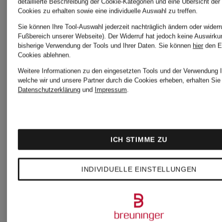
Ami Paris
detaillierte Beschreibung der Cookie-Kategorien und eine Übersicht der
Cookies zu erhalten sowie eine individuelle Auswahl zu treffen.
Sweatshir
Sie können Ihre Tool-Auswahl jederzeit nachträglich ändern oder widerr
Jogginghosen
Fußbereich unserer Webseite). Der Widerruf hat jedoch keine Auswirku
bisherige Verwendung der Tools und Ihrer Daten.
Sie können
hier
den E
Cookies ablehnen.
Ami
Weitere Informationen zu den eingesetzten Tools und der Verwendung I
welche wir und unsere Partner durch die Cookies erheben, erhalten Sie 
Ami Paris
Datenschutzerklärung
und
Impressum
.
Paris T-
Mehrfachpack
Shirts
ICH STIMME ZU
Strickstrümpfe
INDIVIDUELLE EINSTELLUNGEN
Ami
Ami
Paris T-