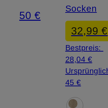
Socken
50 €
32,99 €
Bestpreis:
28,04 €
Ursprünglic
45 €