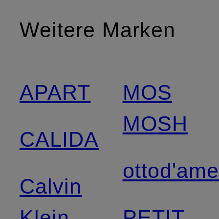
Weitere Marken
APART
MOS
MOSH
CALIDA
ottod'am
Calvin
Klein
PETIT