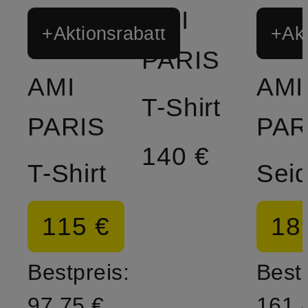
AMI
+Aktionsrabatt
+Akt
PARIS
AMI
AMI
T-Shirt
PARIS
PAR
140 €
T-Shirt
115 €
18
Bestpreis:
Bestp
97,75 €
161,