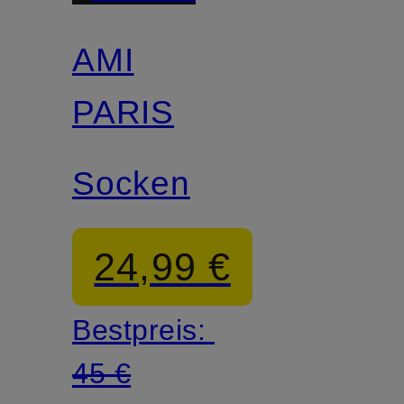
AMI
PARIS
Socken
24,99 €
Bestpreis:
45 €