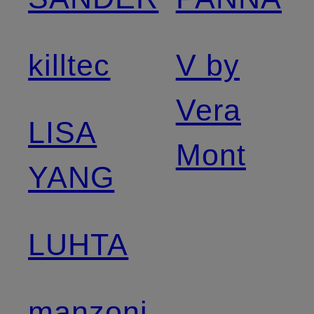
killtec
V by
Vera
LISA
Mont
YANG
LUHTA
manzoni