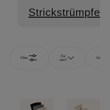
Strickstrümpfe
Für
Filter
Größe
wen?