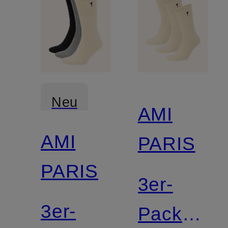
Neu
AMI
AMI
PARIS
PARIS
3er-
3er-
Pack