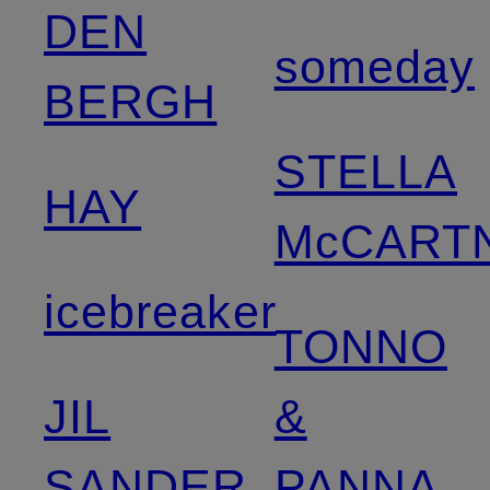
DEN
someday
BERGH
STELLA
HAY
McCART
icebreaker
TONNO
JIL
&
SANDER
PANNA