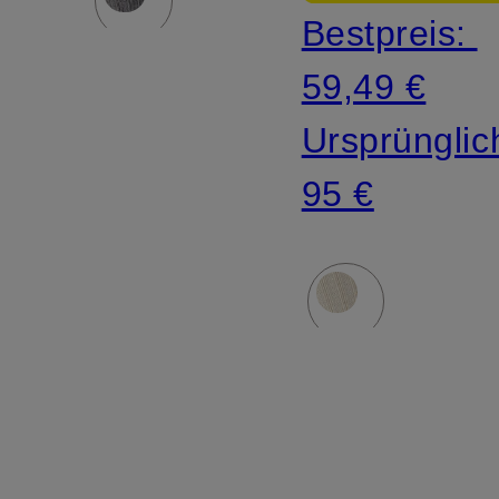
Bestpreis:
59,49 €
Ursprünglic
95 €