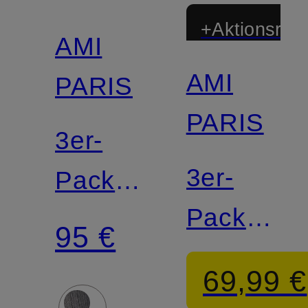
+Aktionsraba
AMI
AMI
PARIS
PARIS
3er-
3er-
Pack
Pack
Strümpfe
95 €
Strümpfe
69,99 €