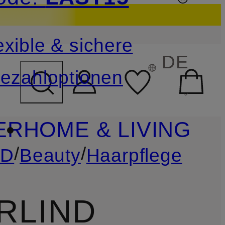
sichern
exible & sichere
FELD ÜBERSPRINGEN
DE
ezahloptionen
ER
HOME & LIVING
/
/
ND
Beauty
Haarpflege
RLIND