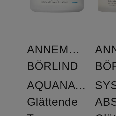
ANNEMARIE
AN
BÖRLIND
BÖ
AQUANATURE
SY
Glättende