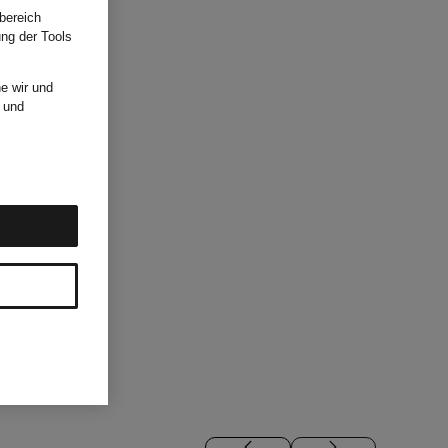
bereich
ung der Tools
e wir und
und