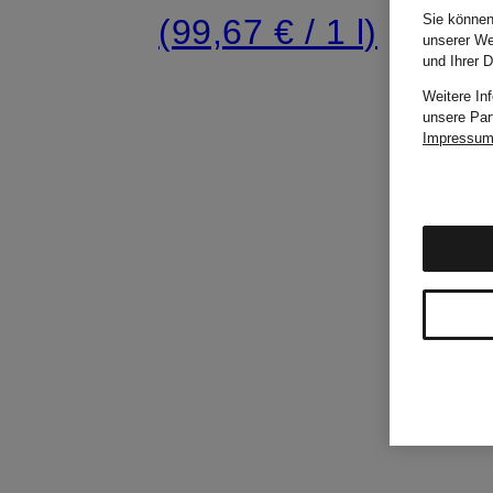
Sie können
(99,67 € / 1 l)
unserer We
und Ihrer 
Weitere In
unsere Par
Impressu