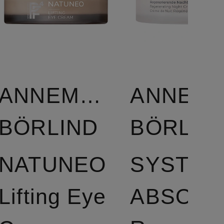
E
ANNEMARIE
ANNEMA
BÖRLIND
BÖRLIN
NATUNEO
SYSTEM
Lifting Eye
A