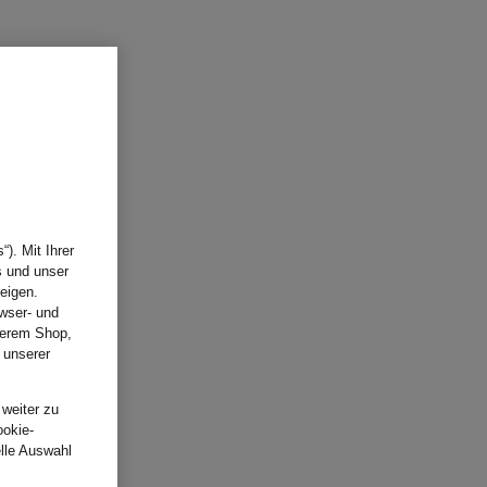
). Mit Ihrer
s und unser
eigen.
wser- und
nserem Shop,
 unserer
.
 weiter zu
ookie-
elle Auswahl