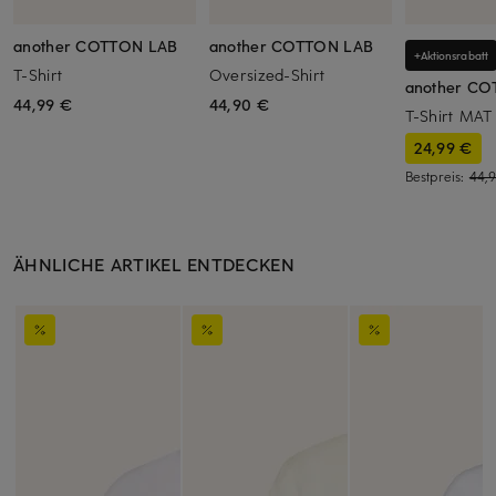
another COTTON LAB
another COTTON LAB
+Aktionsrabatt
T-Shirt
Oversized-Shirt
another C
44,99 €
44,90 €
T-Shirt MAT
24,99 €
Bestpreis:
44,
ÄHNLICHE ARTIKEL ENTDECKEN