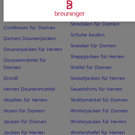
Chelsea Boots für Damen
Rollkragenpullover für
Herren
Chelsea Boots für Herren
Sandalen für Damen
Cordhosen für Damen
Schuhe kaufen
Damen Daunenjacken
Sneaker für Damen
Daunenjacken für Herren
Steppjacken für Herren
Daunenmäntel für
Damen
Stiefel für Damen
Dirndl
Sweatjacken für Herren
Herren Daunenmantel
Sweatshirts für Herren
Hoodies für Herren
Teddymäntel für Damen
Hosen für Damen
Winterjacken für Damen
Jacken für Damen
Winterjacken für Herren
Jacken für Herren
Winterstiefel für Herren