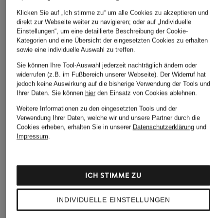
T-Shirt
T-Shirt IHBALMERS
T-Shirt
Klicken Sie auf „Ich stimme zu“ um alle Cookies zu akzeptieren und
direkt zur Webseite weiter zu navigieren; oder auf „Individuelle
34,99 €
ab 28,99 €
95,99 €
Einstellungen“, um eine detaillierte Beschreibung der Cookie-
Kategorien und eine Übersicht der eingesetzten Cookies zu erhalten
Bestpreis:
29,74 €
Bestpreis:
24,64 €
Bestpreis:
81,59 €
sowie eine individuelle Auswahl zu treffen.
Ursprünglich:
49,95 €
Ursprünglich:
39,95 €
Ursprünglich:
119,99 €
Sie können Ihre Tool-Auswahl jederzeit nachträglich ändern oder
widerrufen (z.B. im Fußbereich unserer Webseite). Der Widerruf hat
jedoch keine Auswirkung auf die bisherige Verwendung der Tools und
Ihrer Daten.
Sie können
hier
den Einsatz von Cookies ablehnen.
Weitere Informationen zu den eingesetzten Tools und der
Verwendung Ihrer Daten, welche wir und unsere Partner durch die
Cookies erheben, erhalten Sie in unserer
Datenschutzerklärung
und
Impressum
.
Weitere Kategorien
Bikinis Damen
Mäntel für Herren
ICH STIMME ZU
Boots für Damen
Pullover für Damen
INDIVIDUELLE EINSTELLUNGEN
Cargohosen für Herren
Pullover für Herren