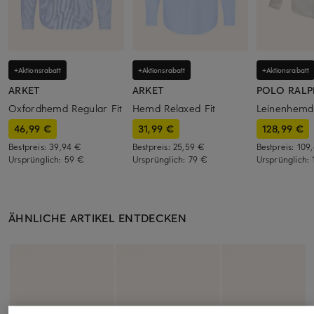
+Aktionsrabatt
+Aktionsrabatt
+Aktionsrabatt
ARKET
ARKET
POLO RALP
Oxfordhemd Regular Fit
Hemd Relaxed Fit
Leinenhemd
46,99 €
31,99 €
128,99 €
Bestpreis:
39,94 €
Bestpreis:
25,59 €
Bestpreis:
109
Ursprünglich:
59 €
Ursprünglich:
79 €
Ursprünglich:
ÄHNLICHE ARTIKEL ENTDECKEN