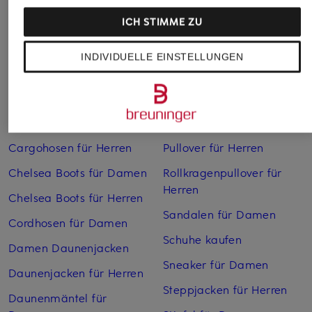
ICH STIMME ZU
INDIVIDUELLE EINSTELLUNGEN
Weitere Kategorien
Bikinis Damen
Mäntel für Herren
Boots für Damen
Pullover für Damen
Cargohosen für Herren
Pullover für Herren
Chelsea Boots für Damen
Rollkragenpullover für
Herren
Chelsea Boots für Herren
Sandalen für Damen
Cordhosen für Damen
Schuhe kaufen
Damen Daunenjacken
Sneaker für Damen
Daunenjacken für Herren
Steppjacken für Herren
Daunenmäntel für