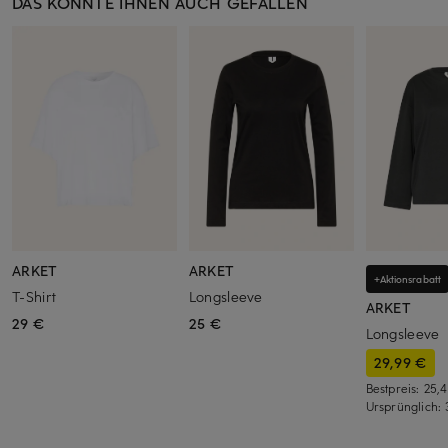
DAS KÖNNTE IHNEN AUCH GEFALLEN
ARKET
ARKET
+Aktionsrabatt
T-Shirt
Longsleeve
ARKET
29 €
25 €
Longsleeve
29,99 €
Bestpreis:
25,
Ursprünglich: