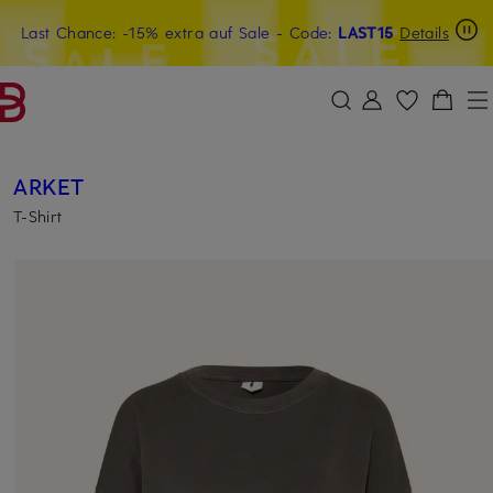
Last Chance: -15% extra auf Sale
15€-Willkommensgutschein mit Beyond sichern
- Code:
LAST15
Details
ZUM HAUPTINHALT ÜBERSPRINGEN
ZUM SUCHFELD ÜBERSPRINGE
ARKET
T-Shirt