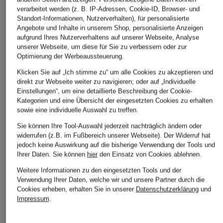
verarbeitet werden (z. B. IP-Adressen, Cookie-ID, Browser- und
Standort-Informationen, Nutzerverhalten), für personalisierte
Angebote und Inhalte in unserem Shop, personalisierte Anzeigen
aufgrund Ihres Nutzerverhaltens auf unserer Webseite, Analyse
unserer Webseite, um diese für Sie zu verbessern oder zur
Optimierung der Werbeaussteuerung.
Klicken Sie auf „Ich stimme zu“ um alle Cookies zu akzeptieren und
direkt zur Webseite weiter zu navigieren; oder auf „Individuelle
Marc O'Polo
Einstellungen“, um eine detaillierte Beschreibung der Cookie-
+Aktionsrabatt
+Aktionsrabatt
Kategorien und eine Übersicht der eingesetzten Cookies zu erhalten
T-Shirt
SAMSØE SAMSØE
On
sowie eine individuelle Auswahl zu treffen.
79,95 €
T-Shirt SASWIRL
T-Shirt CLUB T-
Sie können Ihre Tool-Auswahl jederzeit nachträglich ändern oder
widerrufen (z.B. im Fußbereich unserer Webseite). Der Widerruf hat
RHYTHM
39,99 €
jedoch keine Auswirkung auf die bisherige Verwendung der Tools und
39,99 €
Ihrer Daten.
Sie können
hier
den Einsatz von Cookies ablehnen.
Bestpreis:
33,99 €
Ursprünglich:
80 €
Bestpreis:
33,99 €
Weitere Informationen zu den eingesetzten Tools und der
Ursprünglich:
55 €
Verwendung Ihrer Daten, welche wir und unsere Partner durch die
Cookies erheben, erhalten Sie in unserer
Datenschutzerklärung
und
Impressum
.