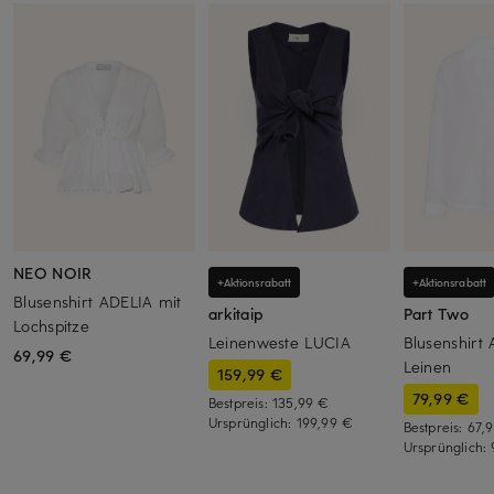
NEO NOIR
+Aktionsrabatt
+Aktionsrabatt
Blusenshirt ADELIA mit
arkitaip
Part Two
Lochspitze
Leinenweste LUCIA
Blusenshirt
69,99 €
Leinen
159,99 €
79,99 €
Bestpreis:
135,99 €
Ursprünglich:
199,99 €
Bestpreis:
67,
Ursprünglich: