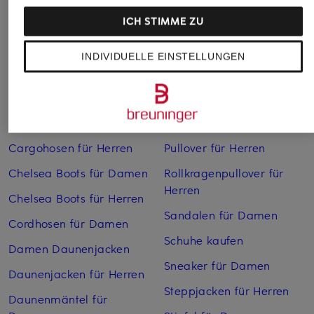
ICH STIMME ZU
INDIVIDUELLE EINSTELLUNGEN
Weitere Kategorien
Bikinis Damen
Mäntel für Herren
Boots für Damen
Pullover für Damen
Cargohosen für Herren
Pullover für Herren
Chelsea Boots für Damen
Rollkragenpullover für
Herren
Chelsea Boots für Herren
Sandalen für Damen
Cordhosen für Damen
Schuhe kaufen
Damen Daunenjacken
Sneaker für Damen
Daunenjacken für Herren
Steppjacken für Herren
Daunenmäntel für