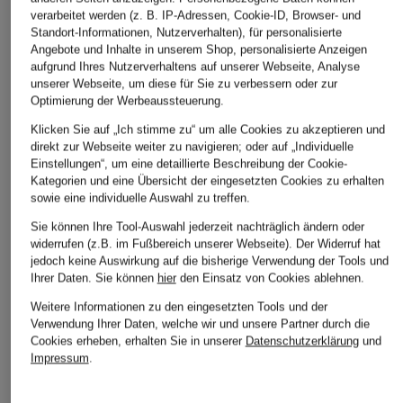
verarbeitet werden (z. B. IP-Adressen, Cookie-ID, Browser- und
Standort-Informationen, Nutzerverhalten), für personalisierte
Angebote und Inhalte in unserem Shop, personalisierte Anzeigen
aufgrund Ihres Nutzerverhaltens auf unserer Webseite, Analyse
unserer Webseite, um diese für Sie zu verbessern oder zur
Optimierung der Werbeaussteuerung.
Klicken Sie auf „Ich stimme zu“ um alle Cookies zu akzeptieren und
direkt zur Webseite weiter zu navigieren; oder auf „Individuelle
OPUS
Johann & Johanna
Einstellungen“, um eine detaillierte Beschreibung der Cookie-
+Aktionsrabatt
Kategorien und eine Übersicht der eingesetzten Cookies zu erhalten
Blusenshirt FOTORI
Dirndlbluse aus
TONNO & PANNA
sowie eine individuelle Auswahl zu treffen.
mit 3/4-Arm
Spitze
Blusenshirt mit 3/4-
Sie können Ihre Tool-Auswahl jederzeit nachträglich ändern oder
79,99 €
129,99 €
widerrufen (z.B. im Fußbereich unserer Webseite). Der Widerruf hat
Arm
jedoch keine Auswirkung auf die bisherige Verwendung der Tools und
159,99 €
Ihrer Daten.
Sie können
hier
den Einsatz von Cookies ablehnen.
Bestpreis:
135,99 €
Weitere Informationen zu den eingesetzten Tools und der
Ursprünglich:
199,99 €
Verwendung Ihrer Daten, welche wir und unsere Partner durch die
Cookies erheben, erhalten Sie in unserer
Datenschutzerklärung
und
Impressum
.