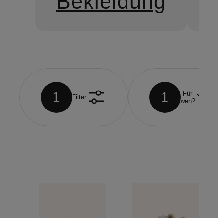
Bekleidung
1
1
Für
Filter
wen?