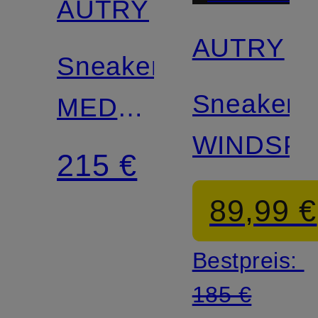
AUTRY
AUTRY
Sneaker
Sneaker
MEDALIST
WINDSPI
LOW
215 €
SG
89,99 €
Bestpreis:
185 €