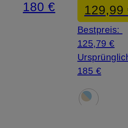
180 €
129,99
WOM
NC
Bestpreis:
125,79 €
Ursprünglic
185 €