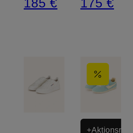
185 €
175 €
HJ
LL
+Aktionsraba