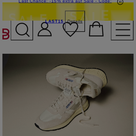
15€-Willkommensgutschein mit Beyond sichern
Last Chance: -15% extra auf Sale
- Code:
LAST15
Details
ZUM HAUPTINHALT ÜBE