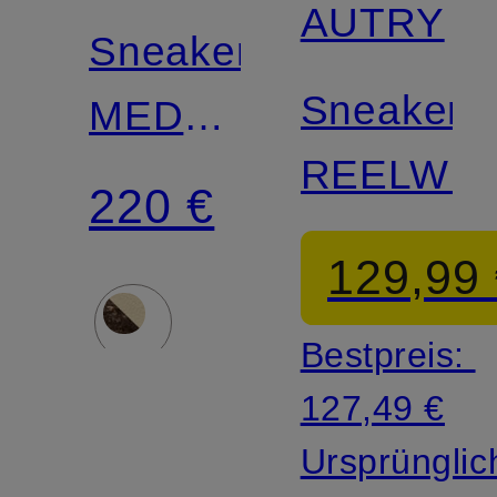
AUTRY
Sneaker
Sneaker
MEDALIST
REELWIN
LOW
220 €
CJ
129,99
Bestpreis:
127,49 €
Ursprünglic