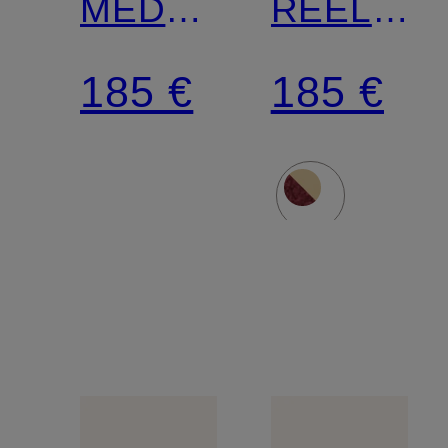
MEDALIST
REELWIN
LOW
LOW
185 €
185 €
LL
UT29