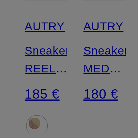
AUTRY
AUTRY
Sneaker
Sneaker
REELWIND
MEDALIS
LOW
LOW
185 €
180 €
UT29
LS