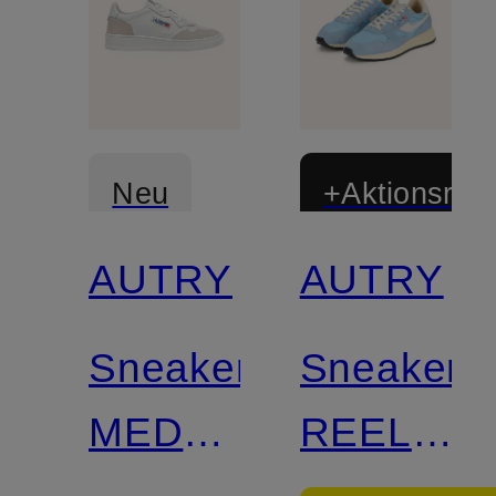
Neu
+Aktionsraba
AUTRY
AUTRY
Sneaker
Sneaker
MEDALIST
REELWIN
LOW
LOW