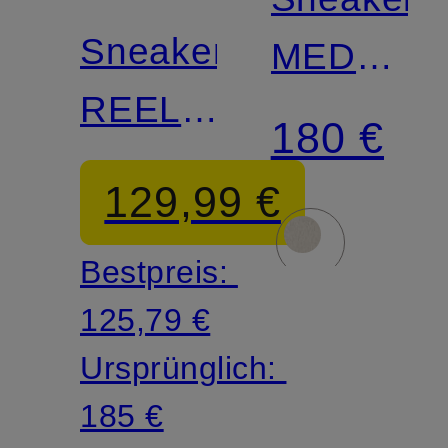
Sneaker
MEDALIS
REELWIND
LOW
180 €
LOW
UH
129,99 €
LW
Bestpreis:
125,79 €
Ursprünglich:
185 €