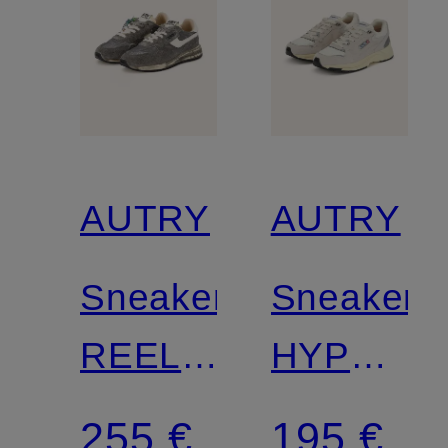
AUTRY
AUTRY
Sneaker
Sneaker
REELWIND
HYPERW
SUPERVINTAGE
LOW
255 €
195 €