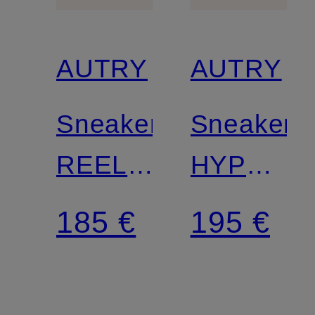
AUTRY
AUTRY
Sneaker
Sneaker
REELWIND
HYPERW
LOW
LOW
185 €
195 €
NC
WOM