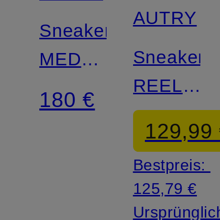
AUTRY
Sneaker
Sneaker
MEDALIST
REELWIN
LOW
180 €
LOW
LS
129,99
NC
Bestpreis:
125,79 €
Ursprünglic