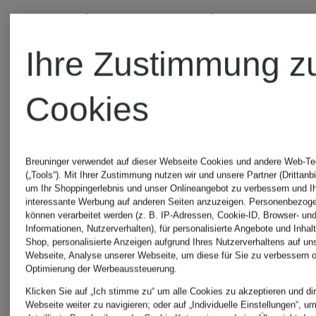
Axel
Arigato
Ihre Zustimmung z
Arigato
Sneaker
Cookies
ERIS
Weiß
Breuninger verwendet auf dieser Webseite Cookies und andere Web-Te
AXEL
(„Tools“). Mit Ihrer Zustimmung nutzen wir und unsere Partner (Drittanbi
um Ihr Shoppingerlebnis und unser Onlineangebot zu verbessern und I
interessante Werbung auf anderen Seiten anzuzeigen. Personenbezog
können verarbeitet werden (z. B. IP-Adressen, Cookie-ID, Browser- und
ARIGATO
Informationen, Nutzerverhalten), für personalisierte Angebote und Inhal
Shop, personalisierte Anzeigen aufgrund Ihres Nutzerverhaltens auf un
Webseite, Analyse unserer Webseite, um diese für Sie zu verbessern o
im Sale
Optimierung der Werbeaussteuerung.
Klicken Sie auf „Ich stimme zu“ um alle Cookies zu akzeptieren und dir
Webseite weiter zu navigieren; oder auf „Individuelle Einstellungen“, u