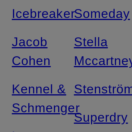
Icebreaker
Someday
Jacob
Stella
Cohen
Mccartne
Kennel &
Stenströ
Schmenger
Superdry