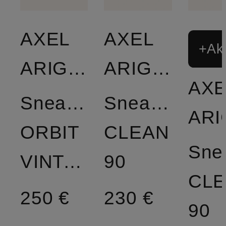
AXEL
AXEL
+Akt
ARIGATO
ARIGATO
AXE
Sneaker
Sneaker
ORBIT
CLEAN
Sne
VINTAGE
90
CL
250 €
230 €
90