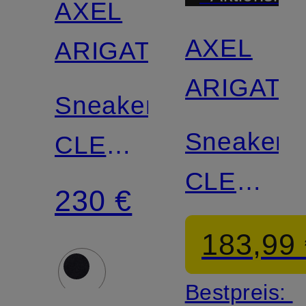
AXEL
AXEL
ARIGATO
ARIGATO
Sneaker
Sneaker
CLEAN
CLEAN
90
230 €
90
183,99
Bestpreis: