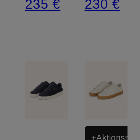
235 €
230 €
+Aktionsraba