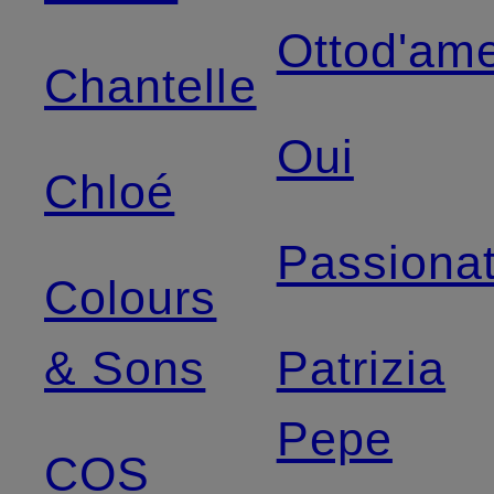
Ottod'am
Chantelle
Oui
Chloé
Passiona
Colours
& Sons
Patrizia
Pepe
COS