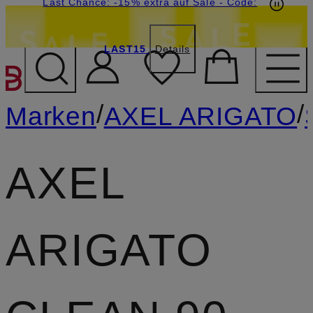
15€-Willkommensgutschein mit Beyond sichern
Last Chance: -15% extra auf Sale
- Code:
LAST15
Details
ZUM HAUPTINHALT ÜBE
/
/
Marken
AXEL ARIGATO
AXEL
ARIGATO