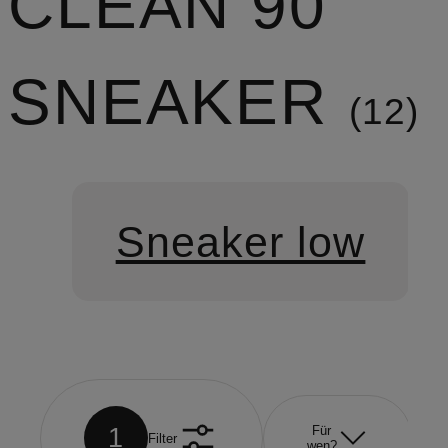
CLEAN 90
SNEAKER
12
Sneaker low
1
Für
Filter
wen?