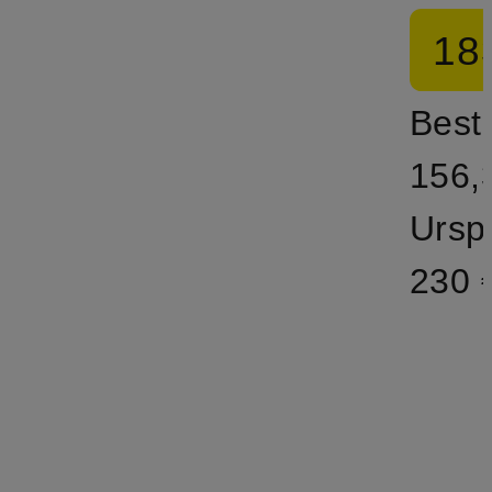
18
Bestp
156,
Ursp
230 