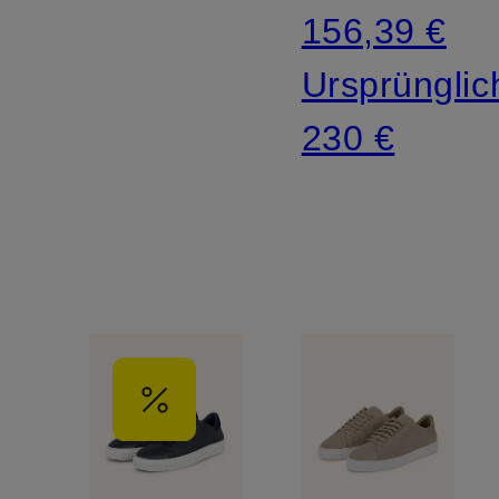
156,39 €
Ursprünglic
230 €