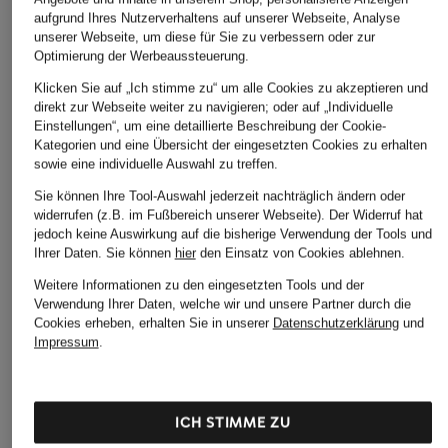
aufgrund Ihres Nutzerverhaltens auf unserer Webseite, Analyse
unserer Webseite, um diese für Sie zu verbessern oder zur
Optimierung der Werbeaussteuerung.
Barbour
+Aktionsrabatt
+Aktionsrabatt
Klicken Sie auf „Ich stimme zu“ um alle Cookies zu akzeptieren und
Parka ICON
direkt zur Webseite weiter zu navigieren; oder auf „Individuelle
TOMMY HILFIGER
FUCHS SCHMITT
Einstellungen“, um eine detaillierte Beschreibung der Cookie-
449 €
Parka
Parka
Kategorien und eine Übersicht der eingesetzten Cookies zu erhalten
sowie eine individuelle Auswahl zu treffen.
149,99 €
169,99 €
Sie können Ihre Tool-Auswahl jederzeit nachträglich ändern oder
Bestpreis:
127,49 €
Bestpreis:
144,49 €
widerrufen (z.B. im Fußbereich unserer Webseite). Der Widerruf hat
Ursprünglich:
279,90 €
Ursprünglich:
259,99 €
jedoch keine Auswirkung auf die bisherige Verwendung der Tools und
Ihrer Daten.
Sie können
hier
den Einsatz von Cookies ablehnen.
Weitere Informationen zu den eingesetzten Tools und der
Verwendung Ihrer Daten, welche wir und unsere Partner durch die
Cookies erheben, erhalten Sie in unserer
Datenschutzerklärung
und
Impressum
.
ICH STIMME ZU
Weitere Kategorien