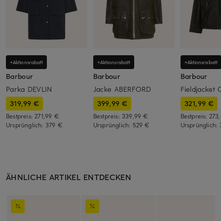
+Aktionsrabatt
+Aktionsrabatt
+Aktionsrabatt
Barbour
Barbour
Barbour
Parka DEVLIN
Jacke ABERFORD
Fieldjacket
319,99 €
399,99 €
321,99 €
Bestpreis:
271,99 €
Bestpreis:
339,99 €
Bestpreis:
273
Ursprünglich:
379 €
Ursprünglich:
529 €
Ursprünglich:
ÄHNLICHE ARTIKEL ENTDECKEN