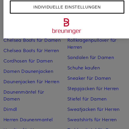
INDIVIDUELLE EINSTELLUNGEN
Bikinis Damen
Mäntel für Herren
Boots für Damen
Pullover für Damen
Cargohosen für Herren
Pullover für Herren
Chelsea Boots für Damen
Rollkragenpullover für
Herren
Chelsea Boots für Herren
Sandalen für Damen
Cordhosen für Damen
Schuhe kaufen
Damen Daunenjacken
Sneaker für Damen
Daunenjacken für Herren
Steppjacken für Herren
Daunenmäntel für
Damen
Stiefel für Damen
Dirndl
Sweatjacken für Herren
Herren Daunenmantel
Sweatshirts für Herren