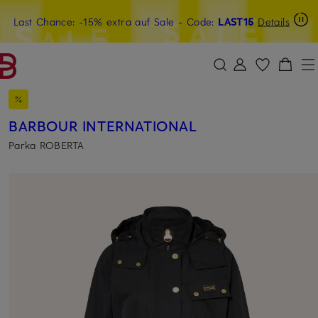
Last Chance: -15% extra auf Sale
15€-Willkommensgutschein mit Beyond sichern
- Code:
LAST15
Details
ZUM HAUPTINHALT ÜBERSPRINGEN
ZUM SUCHFELD ÜBERSPRINGE
BARBOUR INTERNATIONAL
Parka ROBERTA