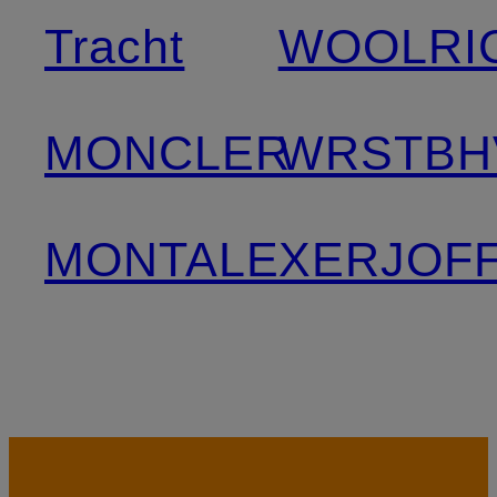
Tracht
WOOLRI
MONCLER
WRSTBH
MONTALE
XERJOF