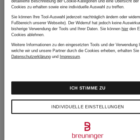
detaillierte Beschreibung der Cookie-Kategorien und eine Übersicht der
Cookies zu erhalten sowie eine individuelle Auswahl zu treffen.
Herren
Sie können Ihre Tool-Auswahl jederzeit nachträglich ändern oder widerr
Fußbereich unserer Webseite). Der Widerruf hat jedoch keine Auswirku
Sandalen
bisherige Verwendung der Tools und Ihrer Daten.
Sie können
hier
den E
Cookies ablehnen.
Cordhosen
für
Weitere Informationen zu den eingesetzten Tools und der Verwendung I
welche wir und unsere Partner durch die Cookies erheben, erhalten Sie 
Datenschutzerklärung
und
Impressum
.
für Damen
Damen
ICH STIMME ZU
Damen
Schuhe
INDIVIDUELLE EINSTELLUNGEN
Daunenjacken
kaufen