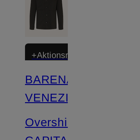
+Aktionsrabatt
BARENA
VENEZIA
Overshirt