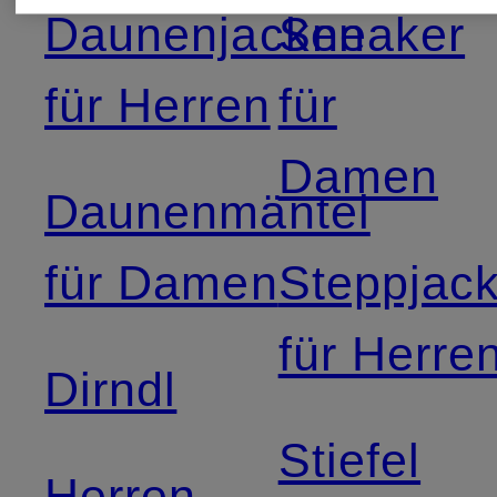
Daunenjacken
Sneaker
für Herren
für
Damen
Daunenmäntel
für Damen
Steppjac
für Herre
Dirndl
Stiefel
Herren