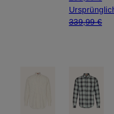
mit
Ursprünglic
Leinen
339,99 €