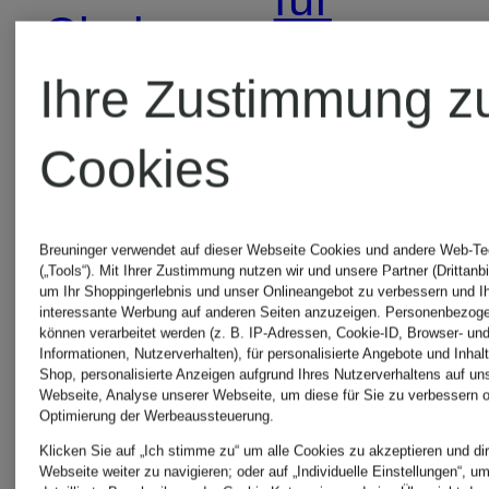
Chelsea
Damen
Ihre Zustimmung z
Boots
Cookies
für
Pullover
Damen
für
Breuninger verwendet auf dieser Webseite Cookies und andere Web-Te
(„Tools“). Mit Ihrer Zustimmung nutzen wir und unsere Partner (Drittanbi
um Ihr Shoppingerlebnis und unser Onlineangebot zu verbessern und I
Herren
interessante Werbung auf anderen Seiten anzuzeigen. Personenbezog
Chelsea
können verarbeitet werden (z. B. IP-Adressen, Cookie-ID, Browser- und
Informationen, Nutzerverhalten), für personalisierte Angebote und Inhal
Shop, personalisierte Anzeigen aufgrund Ihres Nutzerverhaltens auf un
Webseite, Analyse unserer Webseite, um diese für Sie zu verbessern o
Boots
Rollkrage
Optimierung der Werbeaussteuerung.
Klicken Sie auf „Ich stimme zu“ um alle Cookies zu akzeptieren und dir
für
für Herre
Webseite weiter zu navigieren; oder auf „Individuelle Einstellungen“, u