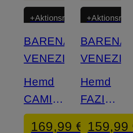
+Aktionsrabatt
+Aktionsraba
BARENA
BARENA
VENEZIA
VENEZIA
Hemd
Hemd
CAMISON
FAZIOL
Comfort
Regular
169,99 €
159,99