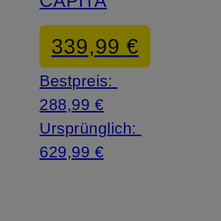
CAPITAN
339,99 €
Bestpreis:
288,99 €
Ursprünglich:
629,99 €