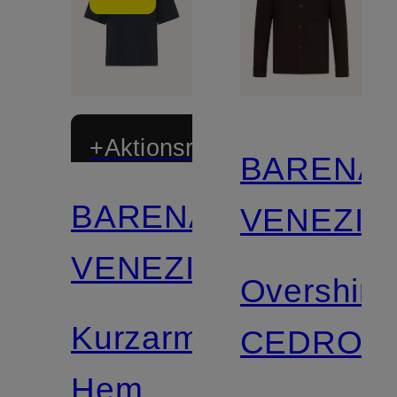
+Aktionsrabatt
BARENA
BARENA
VENEZIA
VENEZIA
Overshirt
Kurzarm-
CEDRON
Hemd