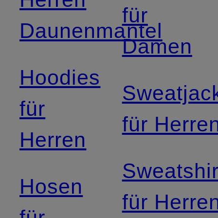
für
Daunenmantel
Damen
Hoodies
Sweatjac
für
für Herre
Herren
Sweatshir
Hosen
für Herre
für