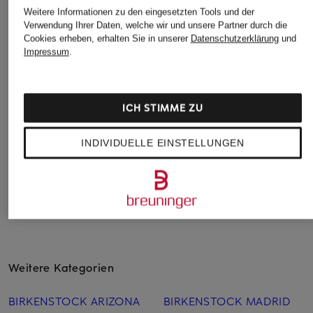
Weitere Informationen zu den eingesetzten Tools und der
Sandalen MILANO AS
Pantoletten ARIZONA
Pantoletten ARIZO
Verwendung Ihrer Daten, welche wir und unsere Partner durch die
KIDS
FLOWER BUCKLE
KIDS
Cookies erheben, erhalten Sie in unserer
Datenschutzerklärung
und
KIDS
Impressum
.
59,99 €
ab 69,99 €
ab 59,99 €
ICH STIMME ZU
INDIVIDUELLE EINSTELLUNGEN
Weitere Kategorien
BIRKENSTOCK ARIZONA
BIRKENSTOCK MADRID