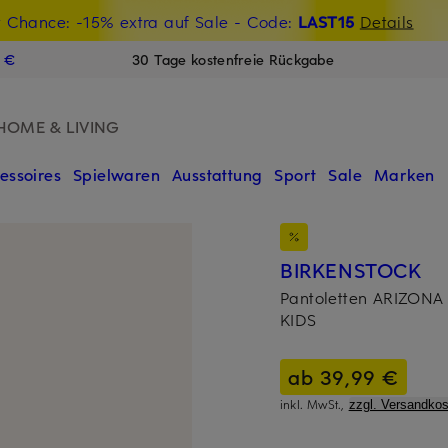
t Chance: -15% extra auf Sale
€-Willkommensgutschein mit Beyond sichern
- Code:
LAST15
Details
N
9 €
30 Tage kostenfreie Rückgabe
HOME & LIVING
essoires
Spielwaren
Ausstattung
Sport
Sale
Marken
BIRKENSTOCK
Pantoletten ARIZONA
KIDS
ab 39,99 €
inkl. MwSt.,
zzgl. Versandkos