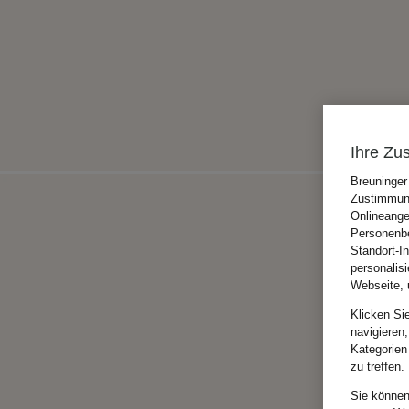
Ihre Zu
Breuninger
Zustimmung
Onlineange
Personenbe
Standort-I
personalis
Webseite, 
Klicken Si
navigieren;
Kategorien
zu treffen.
Sie können