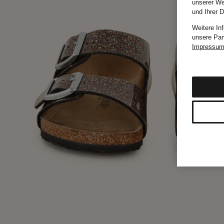
unserer We
und Ihrer 
Weitere In
unsere Par
Impressu