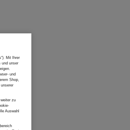
). Mit Ihrer
s und unser
eigen.
wser- und
nserem Shop,
 unserer
.
 weiter zu
ookie-
elle Auswahl
bereich