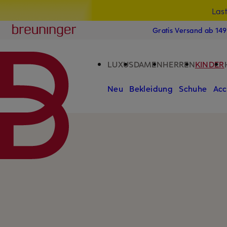
Las
15
ZUM HAUPTINHALT ÜBERSPRINGEN
ZUM SUCHFELD ÜBERSPRINGE
Breuninger
Gratis Versand ab 14
LUXUS
DAMEN
HERREN
KINDER
Neu
Bekleidung
Schuhe
Acc