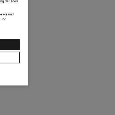
ung der Tools
e wir und
und