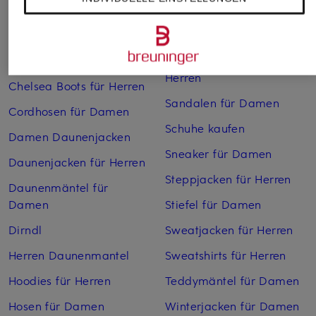
Boots für Damen
Pullover für Damen
Cargohosen für Herren
Pullover für Herren
Chelsea Boots für Damen
Rollkragenpullover für
Herren
Chelsea Boots für Herren
Sandalen für Damen
Cordhosen für Damen
Schuhe kaufen
Damen Daunenjacken
Sneaker für Damen
Daunenjacken für Herren
Steppjacken für Herren
Daunenmäntel für
Damen
Stiefel für Damen
Dirndl
Sweatjacken für Herren
Herren Daunenmantel
Sweatshirts für Herren
Hoodies für Herren
Teddymäntel für Damen
Hosen für Damen
Winterjacken für Damen