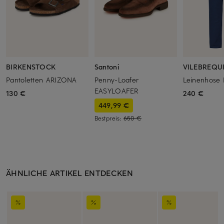
BIRKENSTOCK
Santoni
VILEBREQU
Pantoletten ARIZONA
Penny-Loafer
Leinenhose
EASYLOAFER
130 €
240 €
449,99 €
Bestpreis:
650 €
ÄHNLICHE ARTIKEL ENTDECKEN