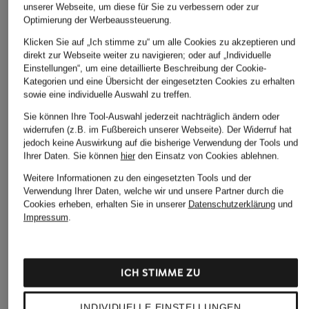
unserer Webseite, um diese für Sie zu verbessern oder zur
Optimierung der Werbeaussteuerung.
OLYMP
STROKESMAN'S
STROKESMAN'S
Klicken Sie auf „Ich stimme zu“ um alle Cookies zu akzeptieren und
direkt zur Webseite weiter zu navigieren; oder auf „Individuelle
Pullover
Rollkragenpullover
Rollkragenpullover
Einstellungen“, um eine detaillierte Beschreibung der Cookie-
aus Cashmere
aus Cashmere
Kategorien und eine Übersicht der eingesetzten Cookies zu erhalten
79,99 €
sowie eine individuelle Auswahl zu treffen.
99,99 €
129,99 €
Bestpreis:
67,99 €
Sie können Ihre Tool-Auswahl jederzeit nachträglich ändern oder
Ursprünglich:
119,99 €
Bestpreis:
84,99 €
Bestpreis:
110,49 €
widerrufen (z.B. im Fußbereich unserer Webseite). Der Widerruf hat
Ursprünglich:
179,99 €
Ursprünglich:
179,99 €
jedoch keine Auswirkung auf die bisherige Verwendung der Tools und
Ihrer Daten.
Sie können
hier
den Einsatz von Cookies ablehnen.
Weitere Informationen zu den eingesetzten Tools und der
Verwendung Ihrer Daten, welche wir und unsere Partner durch die
Cookies erheben, erhalten Sie in unserer
Datenschutzerklärung
und
Impressum
.
Weitere Kategorien
ICH STIMME ZU
Bikinis Damen
Mäntel für Herren
INDIVIDUELLE EINSTELLUNGEN