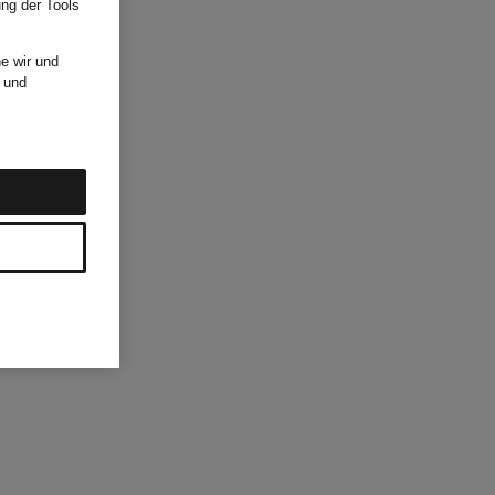
ung der Tools
e wir und
und