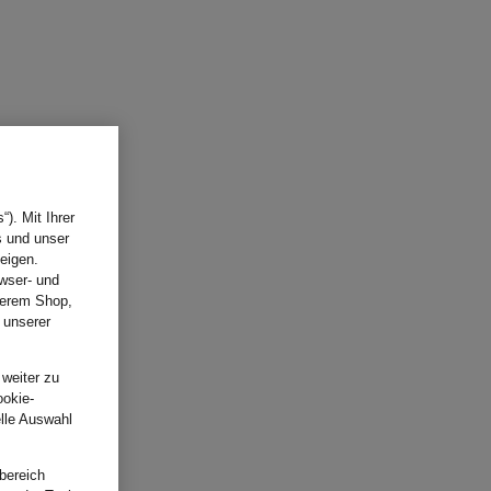
). Mit Ihrer
s und unser
eigen.
wser- und
nserem Shop,
 unserer
.
 weiter zu
ookie-
elle Auswahl
bereich