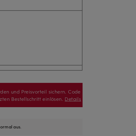
den und Preisvorteil sichern. Code
zten Bestellschritt einlösen.
Details
ormal aus
.