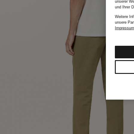
unserer We
und Ihrer 
Weitere In
unsere Par
Impressu