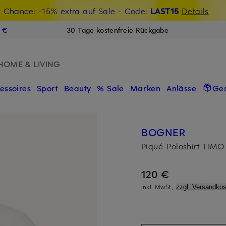
t Chance: -15% extra auf Sale
€-Willkommensgutschein mit Beyond sichern
- Code:
LAST15
Details
N
9 €
30 Tage kostenfreie Rückgabe
HOME & LIVING
essoires
Sport
Beauty
% Sale
Marken
Anlässe
Ge
BOGNER
Piqué-Poloshirt TIMO 
120 €
inkl. MwSt.,
zzgl. Versandkos