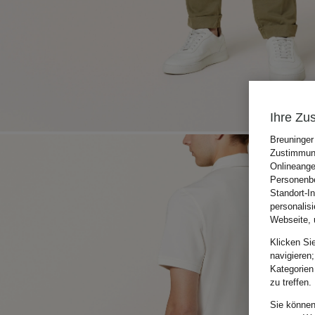
Ihre Zu
Breuninger
Zustimmung
Onlineange
Personenbe
Standort-I
personalis
Webseite, 
Klicken Si
navigieren;
Kategorien
zu treffen.
Sie können