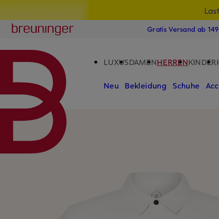
Las
15
ZUM HAUPTINHALT ÜBERSPRINGEN
ZUM SUCHFELD ÜBERSPRINGE
Breuninger
Gratis Versand ab 14
LUXUS
DAMEN
HERREN
KINDER
Neu
Bekleidung
Schuhe
Acc