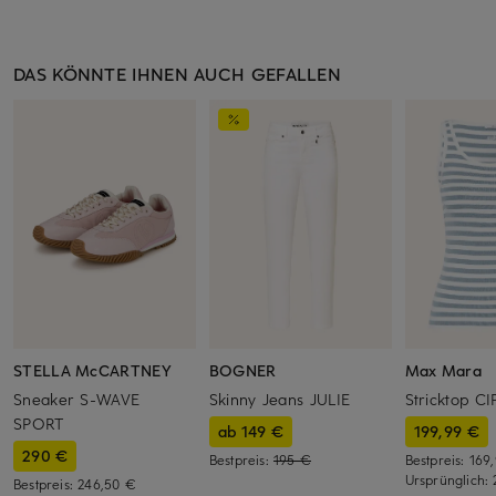
DAS KÖNNTE IHNEN AUCH GEFALLEN
STELLA McCARTNEY
BOGNER
Max Mara
Sneaker S-WAVE
Skinny Jeans JULIE
Stricktop C
SPORT
ab 149 €
199,99 €
290 €
Bestpreis:
195 €
Bestpreis:
169
Ursprünglich:
Bestpreis:
246,50 €