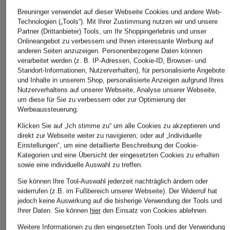
Breuninger verwendet auf dieser Webseite Cookies und andere Web-
Weitere Kategorien
Technologien („Tools“). Mit Ihrer Zustimmung nutzen wir und unsere
Partner (Drittanbieter) Tools, um Ihr Shoppingerlebnis und unser
Onlineangebot zu verbessern und Ihnen interessante Werbung auf
BOGNER Bekleidung
BOGNER Kulturbeutel
anderen Seiten anzuzeigen. Personenbezogene Daten können
verarbeitet werden (z. B. IP-Adressen, Cookie-ID, Browser- und
BOGNER Blusen
BOGNER Mäntel
Standort-Informationen, Nutzerverhalten), für personalisierte Angebote
und Inhalte in unserem Shop, personalisierte Anzeigen aufgrund Ihres
BOGNER Caps
BOGNER Poloshirts
Nutzerverhaltens auf unserer Webseite, Analyse unserer Webseite,
Damen
BOGNER Damen
um diese für Sie zu verbessern oder zur Optimierung der
Werbeaussteuerung.
BOGNER Poloshirts
BOGNER Damen Sale
Herren
Klicken Sie auf „Ich stimme zu“ um alle Cookies zu akzeptieren und
direkt zur Webseite weiter zu navigieren; oder auf „Individuelle
BOGNER Daunenjacken
BOGNER Rucksäcke
Einstellungen“, um eine detaillierte Beschreibung der Cookie-
BOGNER Geldbörsen
Kategorien und eine Übersicht der eingesetzten Cookies zu erhalten
BOGNER Sale
sowie eine individuelle Auswahl zu treffen.
BOGNER Handschuhe
BOGNER Schuhe
Sie können Ihre Tool-Auswahl jederzeit nachträglich ändern oder
widerrufen (z.B. im Fußbereich unserer Webseite). Der Widerruf hat
BOGNER Handtaschen
BOGNER Shirts
jedoch keine Auswirkung auf die bisherige Verwendung der Tools und
BOGNER Hemden
Ihrer Daten.
Sie können
hier
den Einsatz von Cookies ablehnen.
BOGNER Skijacken für
Weitere Informationen zu den eingesetzten Tools und der Verwendung