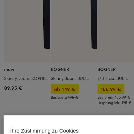
mavi
BOGNER
BOGNER
Skinny Jeans SOPHIE
Skinny Jeans JULIE
7/8-Hose JULIE
89,95 €
ab 149 €
155,99 €
Bestpreis:
195 €
Bestpreis:
155,99 €
Ursprünglich:
195 €
Ihre Zustimmung zu Cookies