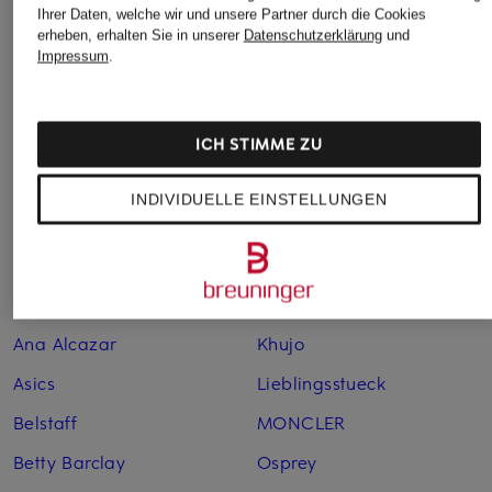
BOGNER Herren
Damen
Ihrer Daten, welche wir und unsere Partner durch die Cookies
erheben, erhalten Sie in unserer
Datenschutzerklärung
und
BOGNER Hosen
BOGNER Taschen
Impressum
.
BOGNER Jacken
BOGNER Taschen im
SALE
BOGNER Jacken für
Damen
BOGNER
ICH STIMME ZU
Umhängetaschen
BOGNER Jacken für
INDIVIDUELLE EINSTELLUNGEN
Herren
BOGNER Westen
Weitere Marken
Ana Alcazar
Khujo
Asics
Lieblingsstueck
Belstaff
MONCLER
Betty Barclay
Osprey