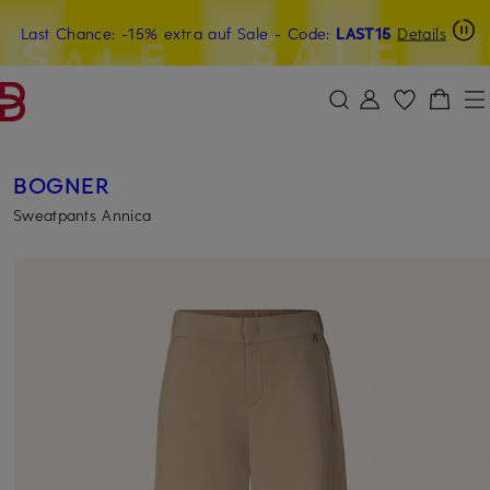
Last Chance: -15% extra auf Sale
15€-Willkommensgutschein mit Beyond sichern
- Code:
LAST15
Details
ZUM HAUPTINHALT ÜBERSPRINGEN
ZUM SUCHFELD ÜBERSPRINGE
BOGNER
Sweatpants Annica