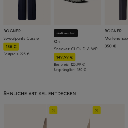
BOGNER
BOGNER
+Aktionsrabatt
Sweatpants Cassie
Marlenehos
On
350 €
135 €
Sneaker CLOUD 6 WP
Bestpreis:
225 €
149,99 €
Bestpreis:
125,99 €
Ursprünglich:
180 €
ÄHNLICHE ARTIKEL ENTDECKEN