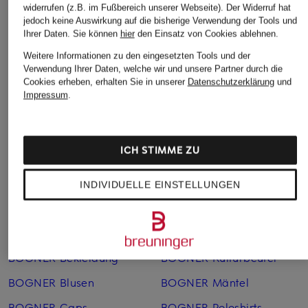
BOGNER
BOGNER
BOGNER
widerrufen (z.B. im Fußbereich unserer Webseite). Der Widerruf hat
jedoch keine Auswirkung auf die bisherige Verwendung der Tools und
Trolley PIZ TAMARO
Trolley PIZ TAMARO
Trolley PIZ C75
Ihrer Daten.
Sie können
hier
den Einsatz von Cookies ablehnen.
C65
C75
Größe: 77 cm, 95 l
Größe: 65 cm, 73 l
Größe: 77 cm, 95 l
Weitere Informationen zu den eingesetzten Tools und der
359,99 €
Verwendung Ihrer Daten, welche wir und unsere Partner durch die
234,99 €
279,99 €
Cookies erheben, erhalten Sie in unserer
Datenschutzerklärung
und
Bestpreis:
450 €
Impressum
.
Bestpreis:
295 €
Bestpreis:
350 €
ICH STIMME ZU
INDIVIDUELLE EINSTELLUNGEN
Weitere Kategorien
BOGNER Bekleidung
BOGNER Kulturbeutel
BOGNER Blusen
BOGNER Mäntel
BOGNER Caps
BOGNER Poloshirts