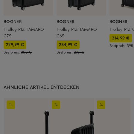
BOGNER
BOGNER
BOGNER
Trolley PIZ TAMARO
Trolley PIZ TAMARO
Trolley PIZ
C75
C65
314,99 €
279,99 €
234,99 €
Bestpreis:
395
Bestpreis:
350 €
Bestpreis:
295 €
ÄHNLICHE ARTIKEL ENTDECKEN