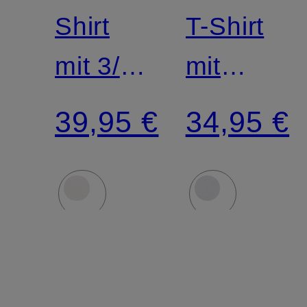
Shirt
T-Shirt
mit 3/4-
mit
Arm
Schmucks
39,95 €
34,95 €