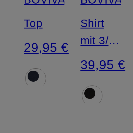
Top
Shirt
mit 3/4-
29,95 €
Arm
39,95 €