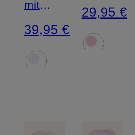
mit
29,95 €
Schmucksteinen
39,95 €