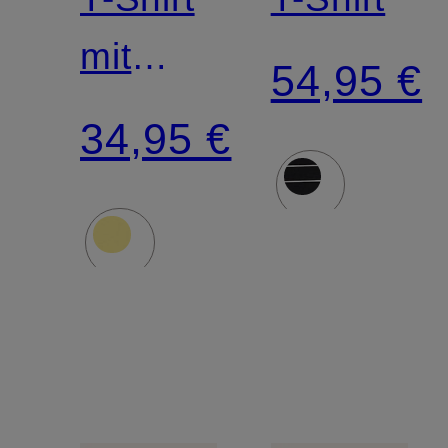
mit
54,95 €
Schmucksteinen
34,95 €