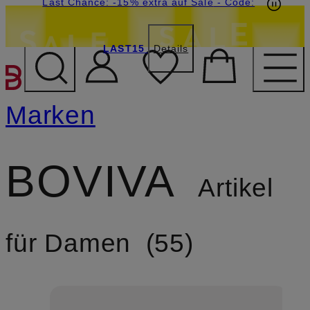
15€-Willkommensgutschein mit Beyond sichern
Last Chance: -15% extra auf Sale
- Code:
LAST15
Details
ZUM HAUPTINHALT ÜBE
Marken
BOVIVA
Artikel
für Damen
55