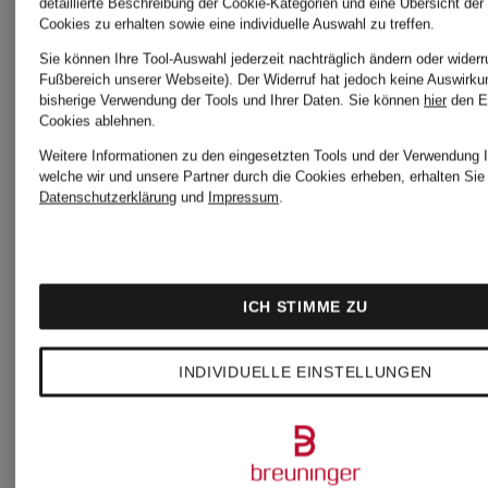
detaillierte Beschreibung der Cookie-Kategorien und eine Übersicht der
Cookies zu erhalten sowie eine individuelle Auswahl zu treffen.
T-Shirt
T-Shirt
Sie können Ihre Tool-Auswahl jederzeit nachträglich ändern oder widerr
Fußbereich unserer Webseite). Der Widerruf hat jedoch keine Auswirku
bisherige Verwendung der Tools und Ihrer Daten.
Sie können
hier
den E
mit
Cookies ablehnen.
39,95 €
Weitere Informationen zu den eingesetzten Tools und der Verwendung I
welche wir und unsere Partner durch die Cookies erheben, erhalten Sie 
Schmucks
Datenschutzerklärung
und
Impressum
.
39,95 €
ICH STIMME ZU
INDIVIDUELLE EINSTELLUNGEN