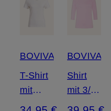
BOVIVA
BOVIVA
T-Shirt
Shirt
mit
mit 3/4-
Schmucksteinen
Arm
34,95 €
39,95 €