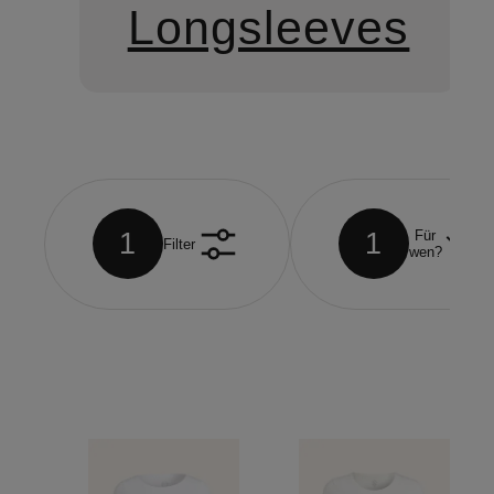
Longsleeves
1
1
Für
Filter
wen?