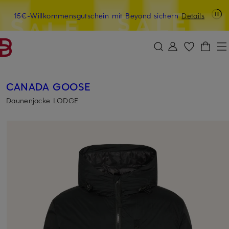
Last Chance: -15% extra auf Sale
15€-Willkommensgutschein mit Beyond sichern
LAST15
Details
ZUM HAUPTINHALT ÜBERSPRINGEN
ZUM SUCHFELD ÜBERSPRINGE
CANADA GOOSE
Daunenjacke LODGE