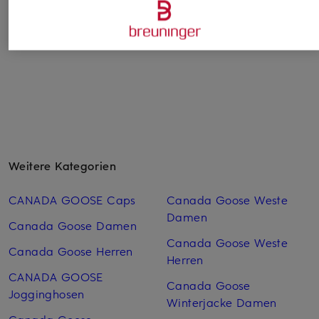
149,99 €
Bestpreis:
509,99 €
Ursprünglich:
745 €
Bestpreis:
127,49 €
Ursprünglich:
200 €
Weitere Kategorien
CANADA GOOSE Caps
Canada Goose Weste
Damen
Canada Goose Damen
Canada Goose Weste
Canada Goose Herren
Herren
CANADA GOOSE
Canada Goose
Jogginghosen
Winterjacke Damen