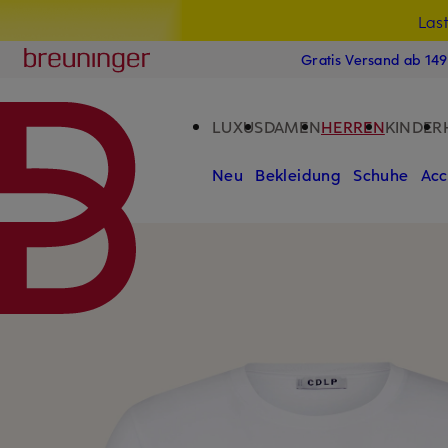
Las
15
ZUM HAUPTINHALT ÜBERSPRINGEN
ZUM SUCHFELD ÜBERSPRINGE
Breuninger
Gratis Versand ab 14
LUXUS
DAMEN
HERREN
KINDER
Neu
Bekleidung
Schuhe
Acc