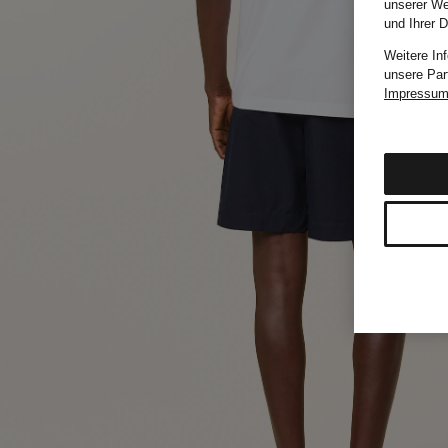
unserer We
und Ihrer 
Weitere In
unsere Par
Impressu