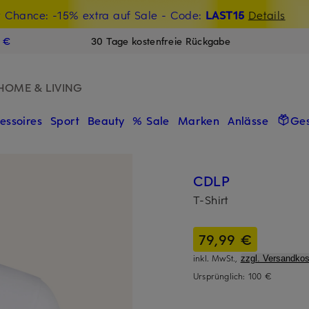
t Chance: -15% extra auf Sale
€-Willkommensgutschein mit Beyond sichern
- Code:
LAST15
Details
N
9 €
30 Tage kostenfreie Rückgabe
HOME & LIVING
essoires
Sport
Beauty
% Sale
Marken
Anlässe
Ge
CDLP
T-Shirt
79,99 €
inkl. MwSt.,
zzgl. Versandkos
Ursprünglich:
100 €