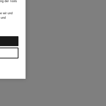
ung der Tools
e wir und
und