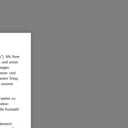
). Mit Ihrer
s und unser
eigen.
wser- und
nserem Shop,
 unserer
.
 weiter zu
ookie-
elle Auswahl
bereich