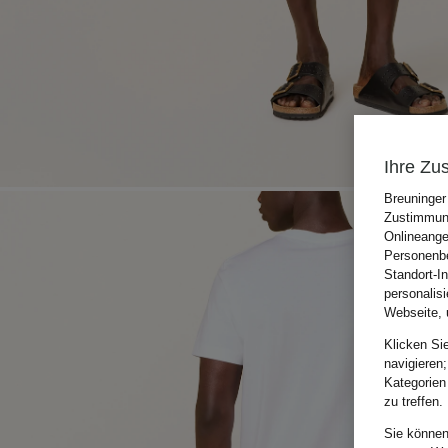
Ihre Zu
Breuninger
Zustimmung
Onlineange
Personenbe
Standort-I
personalis
Webseite, 
Klicken Si
navigieren;
Kategorien
zu treffen.
Sie können