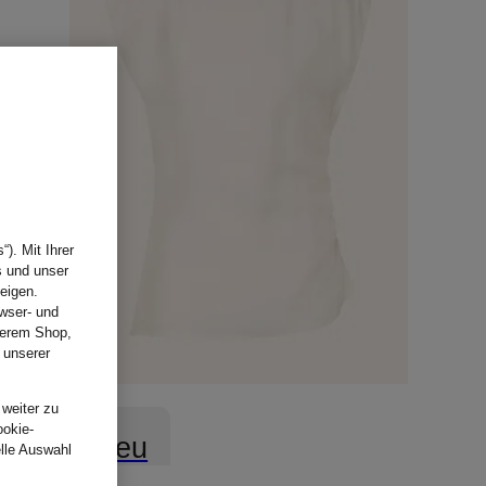
). Mit Ihrer
s und unser
eigen.
wser- und
nserem Shop,
 unserer
.
 weiter zu
ookie-
Neu
elle Auswahl