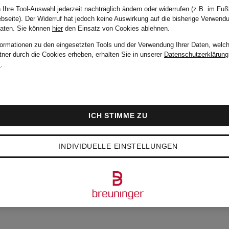
 Ihre Tool-Auswahl jederzeit nachträglich ändern oder widerrufen (z.B. im Fuß
CPH MUSE
bseite). Der Widerruf hat jedoch keine Auswirkung auf die bisherige Verwend
Daten.
Sie können
hier
den Einsatz von Cookies ablehnen.
formationen zu den eingesetzten Tools und der Verwendung Ihrer Daten, welch
tner durch die Cookies erheben, erhalten Sie in unserer
Datenschutzerklärung
Blusenshirt
m
.
CMMOLLY mit
ICH STIMME ZU
Volants
119,99 €
INDIVIDUELLE EINSTELLUNGEN