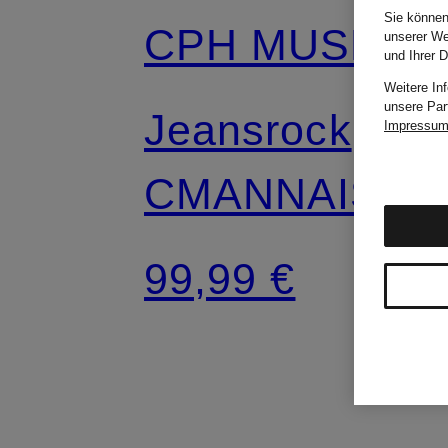
Sie können
CPH MUSE
unserer We
und Ihrer 
Weitere In
unsere Par
Jeansrock
Impressu
CMANNAIS
99,99 €