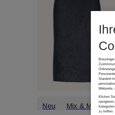
Ih
Co
Breuninger
Zustimmung
Onlineange
Personenbe
Standort-I
personalis
Webseite, 
Klicken Si
navigieren;
Neu
Mix & Match
Kategorien
zu treffen.