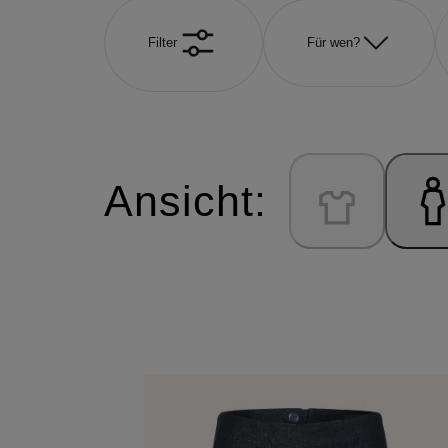
Filter
Für wen?
Ansicht: