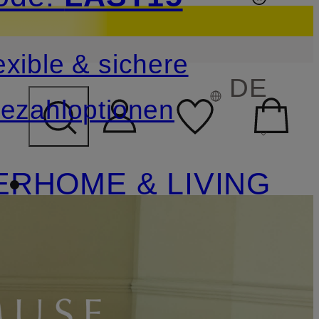
sichern
exible & sichere
FELD ÜBERSPRINGEN
DE
ezahloptionen
ER
HOME & LIVING