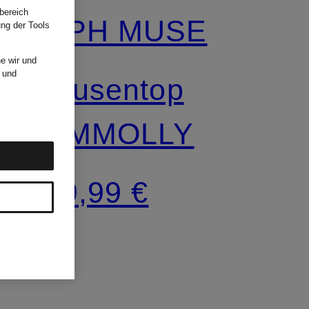
bereich
CPH MUSE
ung der Tools
e wir und
und
Blusentop
CMMOLLY
69,99 €