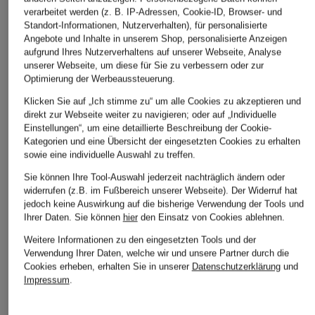
verarbeitet werden (z. B. IP-Adressen, Cookie-ID, Browser- und
Standort-Informationen, Nutzerverhalten), für personalisierte
Angebote und Inhalte in unserem Shop, personalisierte Anzeigen
aufgrund Ihres Nutzerverhaltens auf unserer Webseite, Analyse
unserer Webseite, um diese für Sie zu verbessern oder zur
Optimierung der Werbeaussteuerung.
Klicken Sie auf „Ich stimme zu“ um alle Cookies zu akzeptieren und
direkt zur Webseite weiter zu navigieren; oder auf „Individuelle
ba&sh
Einstellungen“, um eine detaillierte Beschreibung der Cookie-
+Aktionsrabatt
+Aktionsrabatt
Kategorien und eine Übersicht der eingesetzten Cookies zu erhalten
Kleid PRISCO
GUESS
rossana diva
sowie eine individuelle Auswahl zu treffen.
195 €
Kleid LAURENCE mit
Hemdblusenkleid mit
Sie können Ihre Tool-Auswahl jederzeit nachträglich ändern oder
widerrufen (z.B. im Fußbereich unserer Webseite). Der Widerruf hat
Rüschen
Leinen und 3/4-Arm
Bestpreis:
227,50 €
jedoch keine Auswirkung auf die bisherige Verwendung der Tools und
Ursprünglich:
325 €
99,99 €
179,99 €
Ihrer Daten.
Sie können
hier
den Einsatz von Cookies ablehnen.
Bestpreis:
93,49 €
Bestpreis:
152,99 €
Weitere Informationen zu den eingesetzten Tools und der
Ursprünglich:
160 €
Ursprünglich:
239,99 €
Verwendung Ihrer Daten, welche wir und unsere Partner durch die
Cookies erheben, erhalten Sie in unserer
Datenschutzerklärung
und
Impressum
.