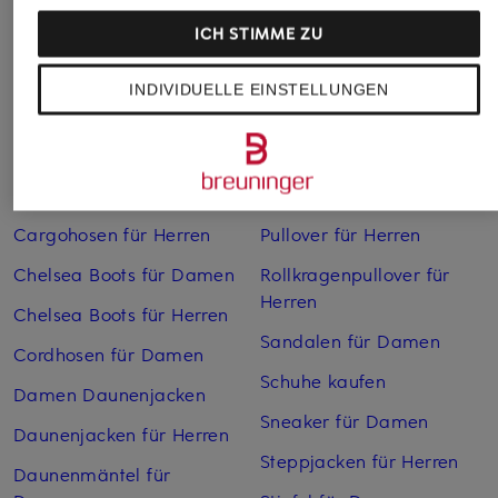
ICH STIMME ZU
INDIVIDUELLE EINSTELLUNGEN
Weitere Kategorien
Bikinis Damen
Mäntel für Herren
Boots für Damen
Pullover für Damen
Cargohosen für Herren
Pullover für Herren
Chelsea Boots für Damen
Rollkragenpullover für
Herren
Chelsea Boots für Herren
Sandalen für Damen
Cordhosen für Damen
Schuhe kaufen
Damen Daunenjacken
Sneaker für Damen
Daunenjacken für Herren
Steppjacken für Herren
Daunenmäntel für