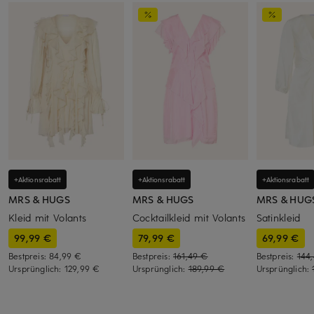
+Aktionsrabatt
+Aktionsrabatt
+Aktionsrabatt
MRS & HUGS
MRS & HUGS
MRS & HUG
Kleid mit Volants
Cocktailkleid mit Volants
Satinkleid
99,99 €
79,99 €
69,99 €
Bestpreis:
84,99 €
Bestpreis:
161,49 €
Bestpreis:
144
Ursprünglich:
129,99 €
Ursprünglich:
189,99 €
Ursprünglich: