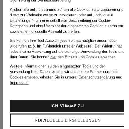
Optimierung der Werbeaussteuerung.
Klicken Sie auf „Ich stimme zu“ um alle Cookies zu akzeptieren und
direkt zur Webseite weiter zu navigieren; oder auf „Individuelle
Einstellungen“, um eine detaillierte Beschreibung der Cookie-
Kategorien und eine Übersicht der eingesetzten Cookies zu erhalten
sowie eine individuelle Auswahl zu treffen.
GUESS
darling harbour
+Aktionsrabatt
Sie können Ihre Tool-Auswahl jederzeit nachträglich ändern oder
Jacke GRACE in
Overjacket
widerrufen (z.B. im Fußbereich unserer Webseite). Der Widerruf hat
darling harbour
Lederoptik
jedoch keine Auswirkung auf die bisherige Verwendung der Tools und
149,99 €
Jacke
Ihrer Daten.
Sie können
hier
den Einsatz von Cookies ablehnen.
160 €
99,99 €
Weitere Informationen zu den eingesetzten Tools und der
Verwendung Ihrer Daten, welche wir und unsere Partner durch die
Bestpreis:
84,99 €
Cookies erheben, erhalten Sie in unserer
Datenschutzerklärung
und
Ursprünglich:
169,99 €
Impressum
.
ICH STIMME ZU
INDIVIDUELLE EINSTELLUNGEN