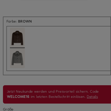
Farbe:
BROWN
Jetzt Neukunde werden und Preisvorteil sichern. Code
WELCOME15
im letzten Bestellschritt einlösen.
Details
Größe