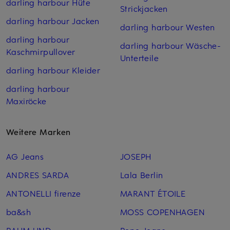
darling harbour Hüte
Strickjacken
darling harbour Jacken
darling harbour Westen
darling harbour
darling harbour Wäsche-
Kaschmirpullover
Unterteile
darling harbour Kleider
darling harbour
Maxiröcke
Weitere Marken
AG Jeans
JOSEPH
ANDRES SARDA
Lala Berlin
ANTONELLI firenze
MARANT ÉTOILE
ba&sh
MOSS COPENHAGEN
BAUM UND
Pepe Jeans