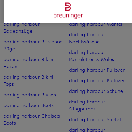
Weitere Kategorien
darling harbour
darling harbour Mäntel
Badeanzüge
darling harbour
darling harbour BHs ohne
Nachtwäsche
Bügel
darling harbour
darling harbour Bikini-
Pantoletten & Mules
Hosen
darling harbour Pullover
darling harbour Bikini-
darling harbour Pullover
Tops
darling harbour Schuhe
darling harbour Blusen
darling harbour
darling harbour Boots
Slingpumps
darling harbour Chelsea
darling harbour Stiefel
Boots
darling harbour