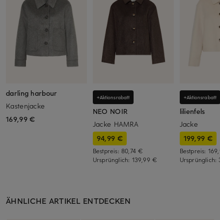
darling harbour
+Aktionsrabatt
+Aktionsrabatt
Kastenjacke
NEO NOIR
lilienfels
169,99 €
Jacke HAMRA
Jacke
94,99 €
199,99 €
Bestpreis:
80,74 €
Bestpreis:
169
Ursprünglich:
139,99 €
Ursprünglich:
ÄHNLICHE ARTIKEL ENTDECKEN