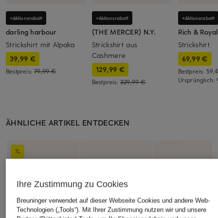
+Aktionsrabatt
+Aktionsrabatt
+Aktionsrabatt
darling harbour
(THE MERCER) N.Y.
Rich & Royal
Strickshirt mit Alpaka
Strickshirt aus
Strickshirt
Cashmere
39,99 €
69,99 €
129,99 €
Bestpreis:
79,99 €
Bestpreis:
59,
Ursprünglich:
Bestpreis:
329,99 €
ÄHNLICHE ARTIKEL ENTDECKEN
Ihre Zustimmung zu Cookies
Breuninger verwendet auf dieser Webseite Cookies und andere Web-
Technologien („Tools“). Mit Ihrer Zustimmung nutzen wir und unsere