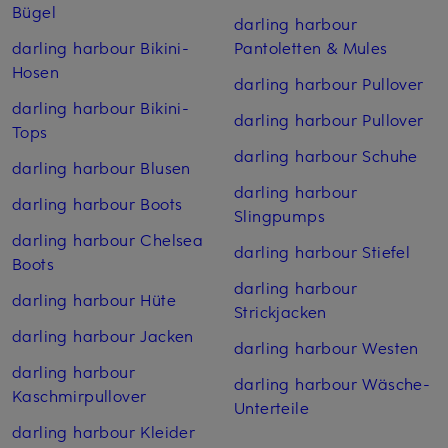
Bügel
darling harbour
darling harbour Bikini-
Pantoletten & Mules
Hosen
darling harbour Pullover
darling harbour Bikini-
darling harbour Pullover
Tops
darling harbour Schuhe
darling harbour Blusen
darling harbour
darling harbour Boots
Slingpumps
darling harbour Chelsea
darling harbour Stiefel
Boots
darling harbour
darling harbour Hüte
Strickjacken
darling harbour Jacken
darling harbour Westen
darling harbour
darling harbour Wäsche-
Kaschmirpullover
Unterteile
darling harbour Kleider