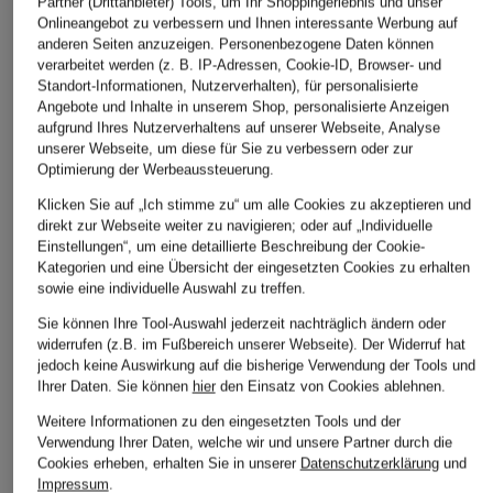
Partner (Drittanbieter) Tools, um Ihr Shoppingerlebnis und unser
Onlineangebot zu verbessern und Ihnen interessante Werbung auf
anderen Seiten anzuzeigen. Personenbezogene Daten können
verarbeitet werden (z. B. IP-Adressen, Cookie-ID, Browser- und
Standort-Informationen, Nutzerverhalten), für personalisierte
Angebote und Inhalte in unserem Shop, personalisierte Anzeigen
aufgrund Ihres Nutzerverhaltens auf unserer Webseite, Analyse
unserer Webseite, um diese für Sie zu verbessern oder zur
Optimierung der Werbeaussteuerung.
Klicken Sie auf „Ich stimme zu“ um alle Cookies zu akzeptieren und
direkt zur Webseite weiter zu navigieren; oder auf „Individuelle
Einstellungen“, um eine detaillierte Beschreibung der Cookie-
Kategorien und eine Übersicht der eingesetzten Cookies zu erhalten
sowie eine individuelle Auswahl zu treffen.
Sie können Ihre Tool-Auswahl jederzeit nachträglich ändern oder
widerrufen (z.B. im Fußbereich unserer Webseite). Der Widerruf hat
jedoch keine Auswirkung auf die bisherige Verwendung der Tools und
Ihrer Daten.
Sie können
hier
den Einsatz von Cookies ablehnen.
Weitere Informationen zu den eingesetzten Tools und der
Verwendung Ihrer Daten, welche wir und unsere Partner durch die
DRYKORN
MSCH COPENHAG
Cookies erheben, erhalten Sie in unserer
Datenschutzerklärung
und
+Aktionsrabatt
Impressum
.
Strickshirt SANIDY
Strickshirt