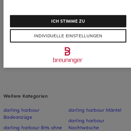
darling harbour
MSCHTHAMIRA
139,99 €
Strickshirt aus
59,99 €
Cashmere mit
ICH STIMME ZU
Glitzergarn
59,99 €
INDIVIDUELLE EINSTELLUNGEN
Bestpreis:
119,99 €
Weitere Kategorien
darling harbour
darling harbour Mäntel
Badeanzüge
darling harbour
darling harbour BHs ohne
Nachtwäsche