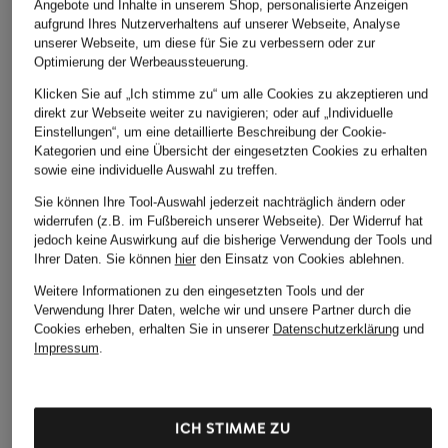
Angebote und Inhalte in unserem Shop, personalisierte Anzeigen
aufgrund Ihres Nutzerverhaltens auf unserer Webseite, Analyse
unserer Webseite, um diese für Sie zu verbessern oder zur
Optimierung der Werbeaussteuerung.
Klicken Sie auf „Ich stimme zu“ um alle Cookies zu akzeptieren und
direkt zur Webseite weiter zu navigieren; oder auf „Individuelle
Einstellungen“, um eine detaillierte Beschreibung der Cookie-
Kategorien und eine Übersicht der eingesetzten Cookies zu erhalten
sowie eine individuelle Auswahl zu treffen.
Sie können Ihre Tool-Auswahl jederzeit nachträglich ändern oder
widerrufen (z.B. im Fußbereich unserer Webseite). Der Widerruf hat
jedoch keine Auswirkung auf die bisherige Verwendung der Tools und
+Aktionsrabatt
+Aktionsrabatt
+Aktionsrabatt
Ihrer Daten.
Sie können
hier
den Einsatz von Cookies ablehnen.
darling harbour
TED BAKER
darling harbour
Weitere Informationen zu den eingesetzten Tools und der
Stricktop
Pullunder AYNIRA
Stricktop aus Leine
Verwendung Ihrer Daten, welche wir und unsere Partner durch die
Cookies erheben, erhalten Sie in unserer
Datenschutzerklärung
und
19,99 €
79,99 €
24,99 €
Impressum
.
Bestpreis:
16,99 €
Bestpreis:
67,99 €
Bestpreis:
21,24 €
Ursprünglich:
39,99 €
Ursprünglich:
129,99 €
Ursprünglich:
59,99 €
ICH STIMME ZU