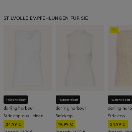
STILVOLLE EMPFEHLUNGEN FÜR SIE
+Aktionsrabatt
+Aktionsrabatt
+Aktionsrabatt
darling harbour
darling harbour
darling har
Stricktop aus Leinen
Stricktop
Stricktop
24,99 €
19,99 €
24,99 €
Bestpreis:
21,24 €
Bestpreis:
16,99 €
Bestpreis:
49,