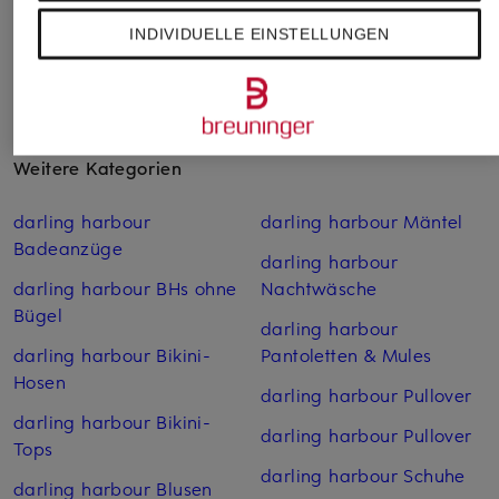
INDIVIDUELLE EINSTELLUNGEN
Weitere Kategorien
darling harbour
darling harbour Mäntel
Badeanzüge
darling harbour
darling harbour BHs ohne
Nachtwäsche
Bügel
darling harbour
darling harbour Bikini-
Pantoletten & Mules
Hosen
darling harbour Pullover
darling harbour Bikini-
darling harbour Pullover
Tops
darling harbour Schuhe
darling harbour Blusen