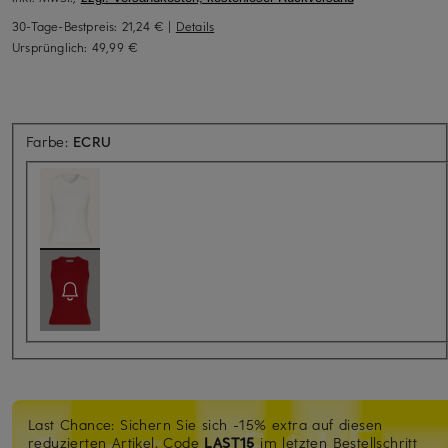
30-Tage-Bestpreis:
21,24 €
|
Details
Ursprünglich:
49,99 €
Farbe:
ECRU
Last Chance: Sichern Sie sich -15% extra auf diesen
reduzierten Artikel. Code
LAST15
im letzten Bestellschritt