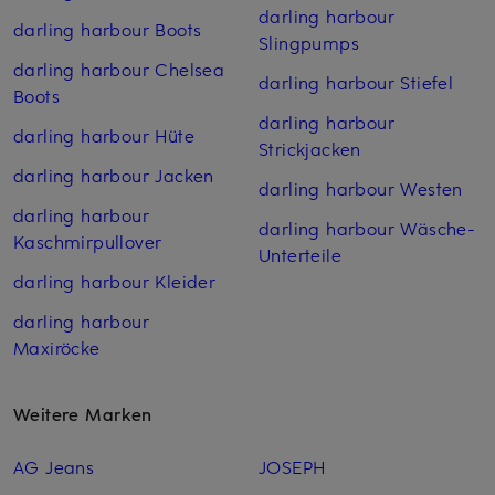
darling harbour
darling harbour Boots
Slingpumps
darling harbour Chelsea
darling harbour Stiefel
Boots
darling harbour
darling harbour Hüte
Strickjacken
darling harbour Jacken
darling harbour Westen
darling harbour
darling harbour Wäsche-
Kaschmirpullover
Unterteile
darling harbour Kleider
darling harbour
Maxiröcke
Weitere Marken
AG Jeans
JOSEPH