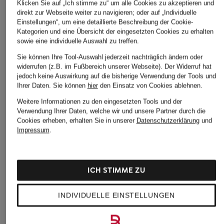
Klicken Sie auf „Ich stimme zu“ um alle Cookies zu akzeptieren und
direkt zur Webseite weiter zu navigieren; oder auf „Individuelle
Einstellungen“, um eine detaillierte Beschreibung der Cookie-
Kategorien und eine Übersicht der eingesetzten Cookies zu erhalten
HOBBS
+Aktionsrabatt
+Aktionsrabatt
sowie eine individuelle Auswahl zu treffen.
T-Shirt PIXIE
MARC CAIN
MARC AUREL
Sie können Ihre Tool-Auswahl jederzeit nachträglich ändern oder
70 €
widerrufen (z.B. im Fußbereich unserer Webseite). Der Widerruf hat
T-Shirt mit
T-Shirt mit
jedoch keine Auswirkung auf die bisherige Verwendung der Tools und
Schmucksteinen
Schmucksteinen
Ihrer Daten.
Sie können
hier
den Einsatz von Cookies ablehnen.
89,99 €
34,99 €
Weitere Informationen zu den eingesetzten Tools und der
Verwendung Ihrer Daten, welche wir und unsere Partner durch die
Bestpreis:
76,49 €
Bestpreis:
89,95 €
Ursprünglich:
119,90 €
Cookies erheben, erhalten Sie in unserer
Datenschutzerklärung
und
Impressum
.
ICH STIMME ZU
INDIVIDUELLE EINSTELLUNGEN
Weitere Kategorien