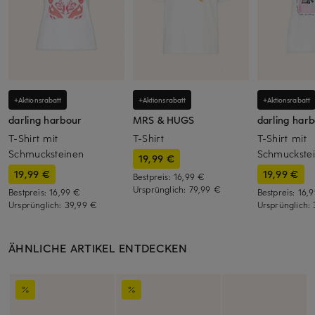
+Aktionsrabatt
+Aktionsrabatt
+Aktionsrabatt
darling harbour
MRS & HUGS
darling har
T-Shirt mit
T-Shirt
T-Shirt mit
Schmucksteinen
Schmuckste
19,99 €
19,99 €
19,99 €
Bestpreis:
16,99 €
Ursprünglich:
79,99 €
Bestpreis:
16,99 €
Bestpreis:
16,
Ursprünglich:
39,99 €
Ursprünglich:
ÄHNLICHE ARTIKEL ENTDECKEN