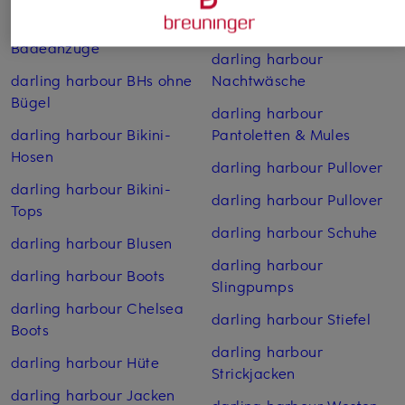
darling harbour
darling harbour Mäntel
Badeanzüge
darling harbour
darling harbour BHs ohne
Nachtwäsche
Bügel
darling harbour
darling harbour Bikini-
Pantoletten & Mules
Hosen
darling harbour Pullover
darling harbour Bikini-
darling harbour Pullover
Tops
darling harbour Schuhe
darling harbour Blusen
darling harbour
darling harbour Boots
Slingpumps
darling harbour Chelsea
darling harbour Stiefel
Boots
darling harbour
darling harbour Hüte
Strickjacken
darling harbour Jacken