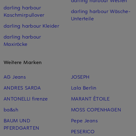
darling harbour Westen
darling harbour
darling harbour Wäsche-
Kaschmirpullover
Unterteile
darling harbour Kleider
darling harbour
Maxiröcke
Weitere Marken
AG Jeans
JOSEPH
ANDRES SARDA
Lala Berlin
ANTONELLI firenze
MARANT ÉTOILE
ba&sh
MOSS COPENHAGEN
BAUM UND
Pepe Jeans
PFERDGARTEN
PESERICO