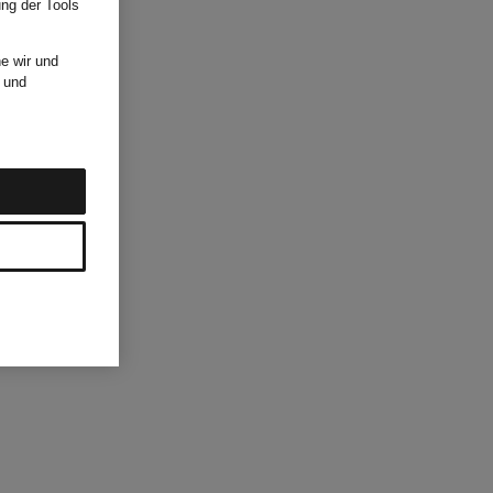
ung der Tools
e wir und
und