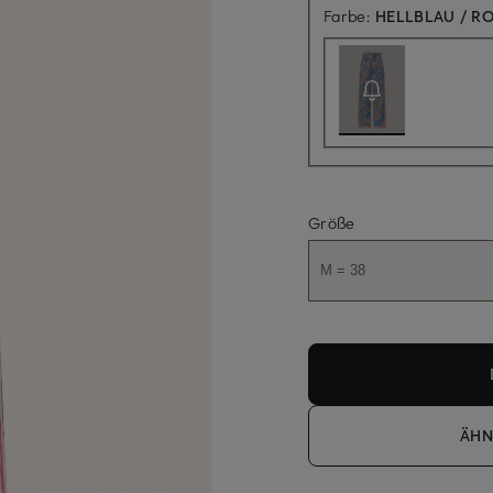
Farbe:
HELLBLAU / RO
Größe
M = 38
ÄHN