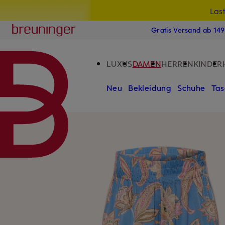
Las
15
ZUM HAUPTINHALT ÜBERSPRINGEN
ZUM SUCHFELD ÜBERSPRINGE
Breuninger
Gratis Versand ab 14
LUXUS
DAMEN
HERREN
KINDER
Neu
Bekleidung
Schuhe
Tas