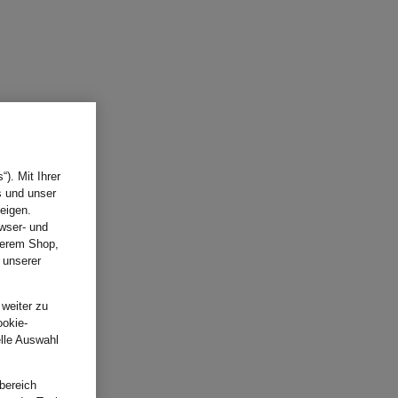
). Mit Ihrer
s und unser
eigen.
wser- und
nserem Shop,
 unserer
.
 weiter zu
ookie-
elle Auswahl
bereich