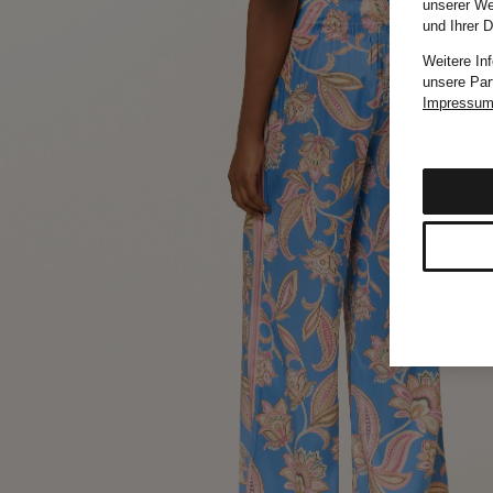
unserer We
und Ihrer 
Weitere In
unsere Par
Impressu