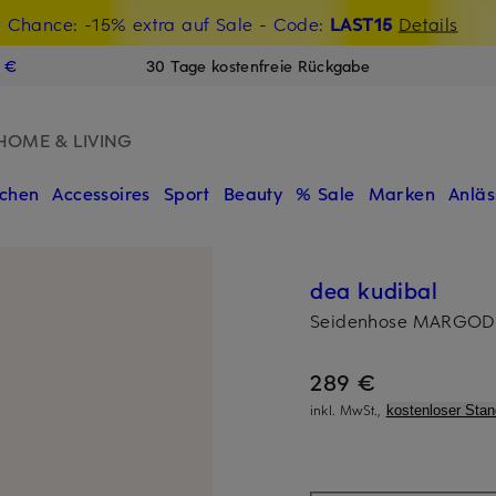
t Chance: -15% extra auf Sale
€-Willkommensgutschein mit Beyond sichern
- Code:
LAST15
Details
N
9 €
30 Tage kostenfreie Rückgabe
HOME & LIVING
chen
Accessoires
Sport
Beauty
% Sale
Marken
Anläs
dea kudibal
Seidenhose MARGODEA
289 €
inkl. MwSt.,
kostenloser Sta