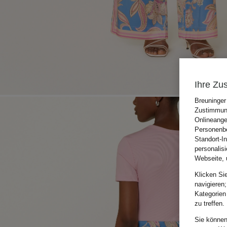
Ihre Zu
Breuninger
Zustimmung
Onlineange
Personenbe
Standort-I
personalis
Webseite, 
Klicken Si
navigieren;
Kategorien
zu treffen.
Sie können