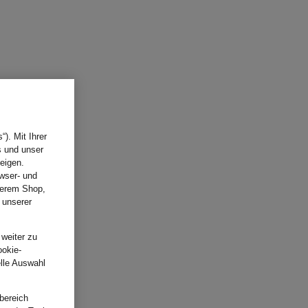
). Mit Ihrer
s und unser
eigen.
wser- und
nserem Shop,
 unserer
.
 weiter zu
ookie-
elle Auswahl
bereich