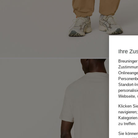
Ihre Zu
Breuninger
Zustimmung
Onlineange
Personenbe
Standort-I
personalis
Webseite, 
Klicken Si
navigieren;
Kategorien
zu treffen.
Sie können