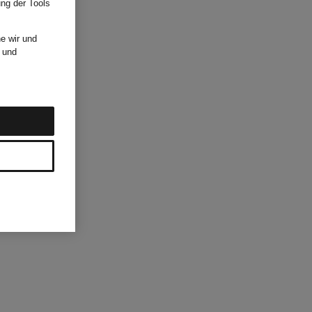
ung der Tools
e wir und
und