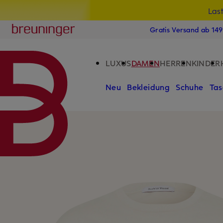
Las
15
ZUM HAUPTINHALT ÜBERSPRINGEN
ZUM SUCHFELD ÜBERSPRINGE
Breuninger
Gratis Versand ab 14
LUXUS
DAMEN
HERREN
KINDER
Neu
Bekleidung
Schuhe
Tas