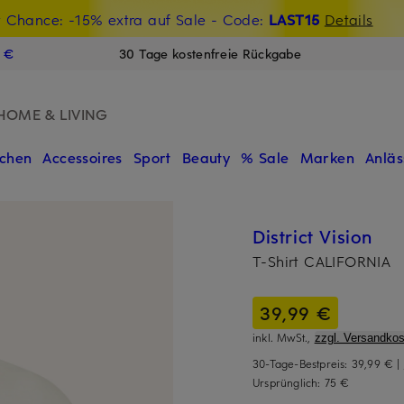
t Chance: -15% extra auf Sale
€-Willkommensgutschein mit Beyond sichern
- Code:
LAST15
Details
N
9 €
30 Tage kostenfreie Rückgabe
HOME & LIVING
chen
Accessoires
Sport
Beauty
% Sale
Marken
Anläs
District Vision
T-Shirt CALIFORNIA
39,99 €
inkl. MwSt.,
zzgl. Versandkos
30-Tage-Bestpreis:
39,99 €
|
Ursprünglich:
75 €