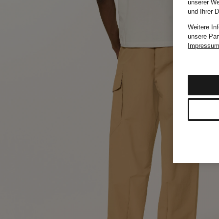
unserer We
und Ihrer 
Weitere In
unsere Par
Impressu