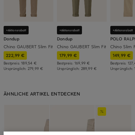
+Aktionsrabatt
+Aktionsrabatt
+Aktionsrabatt
Dondup
Dondup
POLO RALP
Chino GAUBERT Slim Fit
Chino GAUBERT Slim Fit
Chino Slim F
222,99 €
179,99 €
149,99 €
Bestpreis:
189,54 €
Bestpreis:
169,99 €
Bestpreis:
127
Ursprünglich:
279,99 €
Ursprünglich:
289,99 €
Ursprünglich:
ÄHNLICHE ARTIKEL ENTDECKEN