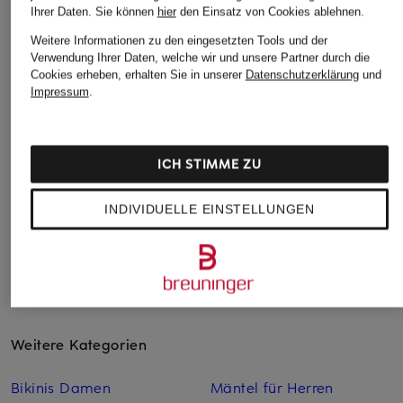
Ihrer Daten.
Sie können
hier
den Einsatz von Cookies ablehnen.
JOOP!
Dondup
+Aktionsrabatt
Weitere Informationen zu den eingesetzten Tools und der
Anzughose Slim Fit
Chino GAUBERT
DRYKORN
Verwendung Ihrer Daten, welche wir und unsere Partner durch die
Extra Slim Fit
Cookies erheben, erhalten Sie in unserer
Datenschutzerklärung
und
ab 149,95 €
Chino AJEND Extra
Impressum
.
245 €
Slim Fit
69,99 €
ICH STIMME ZU
Bestpreis:
139,99 €
INDIVIDUELLE EINSTELLUNGEN
Weitere Kategorien
Bikinis Damen
Mäntel für Herren