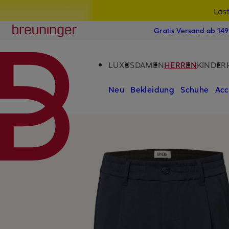
Las
15
ZUM HAUPTINHALT ÜBERSPRINGEN
ZUM SUCHFELD ÜBERSPRINGE
Breuninger
Gratis Versand ab 14
LUXUS
DAMEN
HERREN
KINDER
Neu
Bekleidung
Schuhe
Acc