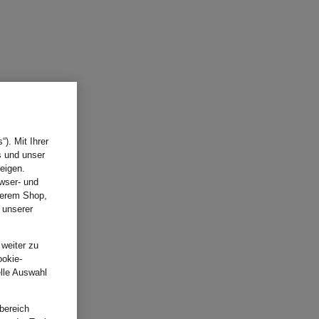
). Mit Ihrer
s und unser
eigen.
wser- und
nserem Shop,
 unserer
.
 weiter zu
ookie-
elle Auswahl
bereich