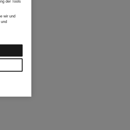
ung der Tools
e wir und
und