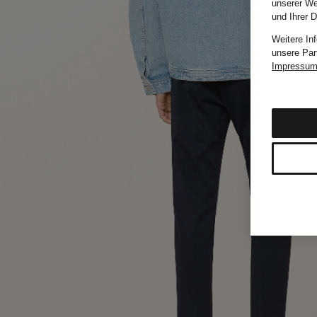
unserer We
und Ihrer 
Weitere In
unsere Par
Impressu