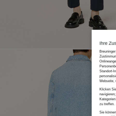
Ihre Zu
Breuninger
Zustimmung
Onlineange
Personenbe
Standort-I
personalis
Webseite, 
Klicken Si
navigieren;
Kategorien
zu treffen.
Sie können