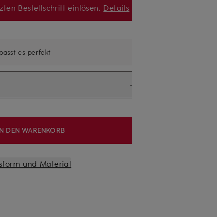
zten Bestellschritt einlösen.
Details
 passt es perfekt
IN DEN WARENKORB
sform und Material