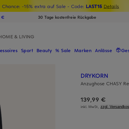
t Chance: -15% extra auf Sale
€-Willkommensgutschein mit Beyond sichern
- Code:
LAST15
Details
N
9 €
30 Tage kostenfreie Rückgabe
HOME & LIVING
essoires
Sport
Beauty
% Sale
Marken
Anlässe
Ge
DRYKORN
Anzughose CHASY Regu
139,99 €
inkl. MwSt.,
zzgl. Versandkos