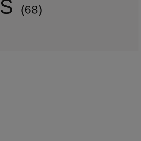
NS
68