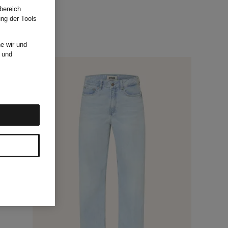
bereich
ung der Tools
e wir und
und