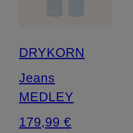
DRYKORN
Jeans
MEDLEY
179,99 €