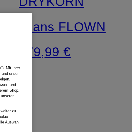
DRYKORN
Jeans FLOWN
179,99 €
). Mit Ihrer
s und unser
eigen.
wser- und
nserem Shop,
 unserer
.
 weiter zu
ookie-
elle Auswahl