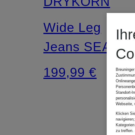
DRYKORN
Wide Leg
Ih
Jeans SEAR
Co
199,99 €
Breuninger
Zustimmung
Onlineange
Personenbe
Standort-I
personalis
Webseite, 
Klicken Si
navigieren;
Kategorien
zu treffen.