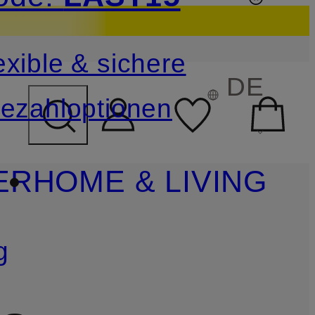
sichern
exible & sichere
FELD ÜBERSPRINGEN
DE
ezahloptionen
ER
HOME & LIVING
g