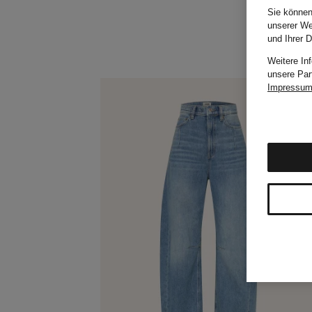
Sie können
unserer We
und Ihrer 
Weitere In
unsere Par
Impressu