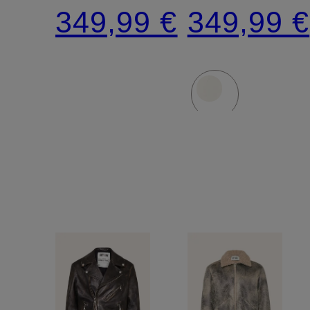
ADWELL
aus
349,99 €
349,99 €
Leinen