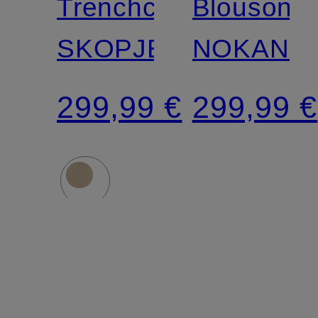
Trenchcoat
Blouson
SKOPJE
NOKANO
299,99 €
299,99 €