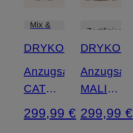
Mix &
Zertifiziert
Match
DRYKORN
DRYKOR
Anzugsakko
Anzugsak
CATORY_B
MALIGO
Regular
Regular
299,99 €
299,99 €
Fit
Fit