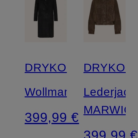
DRYKORN
DRYKOR
Wollmantel
Lederjack
MARWIC
399,99 €
399,99 €