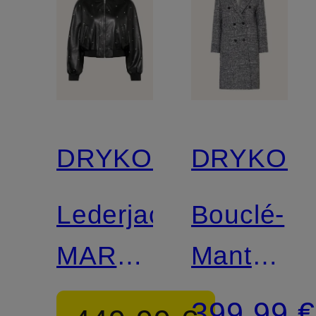
DRYKORN
DRYKOR
Lederjacke
Bouclé-
MARHAM
Mantel
mit
WALCOT
399,99 €