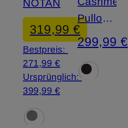
Cashmere
NOTAN
Pullover
319,99 €
TITZIAN
299,99 €
Bestpreis:
271,99 €
Ursprünglich:
399,99 €