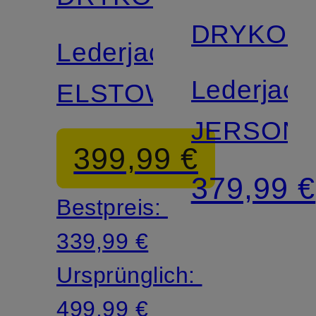
DRYKOR
Lederjacke
Lederjack
ELSTOW
JERSON
399,99 €
379,99 €
Bestpreis:
339,99 €
Ursprünglich:
499,99 €