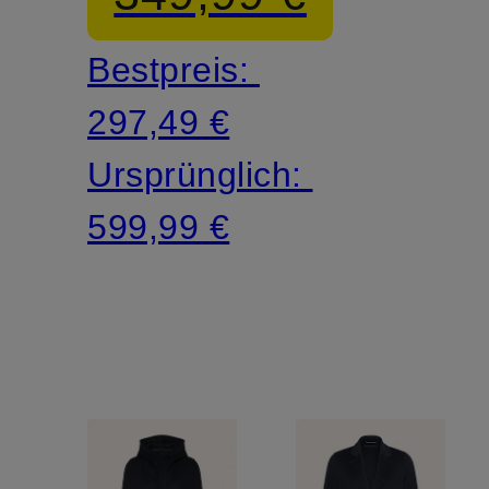
mit
Bestpreis:
Kunstfell
297,49 €
Ursprünglich:
599,99 €