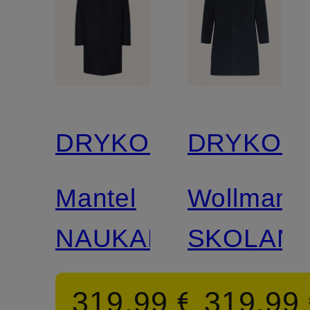
DRYKORN
DRYKOR
Mantel
Wollmante
NAUKANO
SKOLAN
319,99 €
319,99