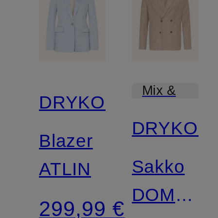
Mix &
DRYKORN
Match
DRYKOR
Blazer
Sakko
ATLIN
DOMARO
299,99 €