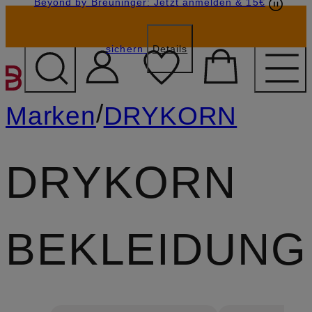
Beyond by Breuninger: Jetzt anmelden & 15€
Geschenkkarten
GESCHENK20
sichern
Details
ZUM HAUPTINHALT ÜBE
/
Marken
DRYKORN
DRYKORN
BEKLEIDUNG