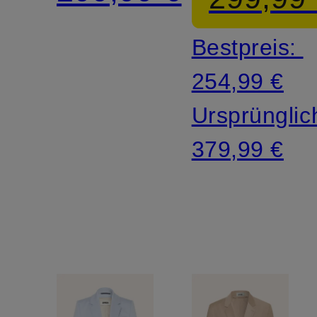
Regular
Bestpreis:
Fit
254,99 €
Ursprünglic
379,99 €