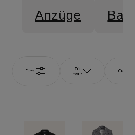
Anzüge
Bad
Für
Filter
Größe
wen?