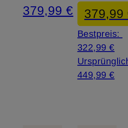
mit
379,99 €
379,99
Spitze
Bestpreis:
322,99 €
Ursprünglic
449,99 €