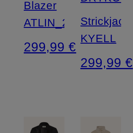
Blazer
Strickjack
ATLIN_2
KYELL
299,99 €
299,99 €