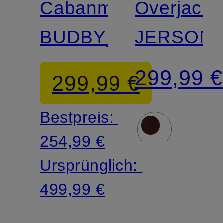
Cabanmantel
Overjacke
BUDBY_2
JERSON
299,99 €
299,99 €
Bestpreis:
254,99 €
Ursprünglich:
499,99 €