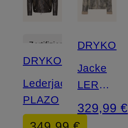
DRYKOR
Zertifiziert
DRYKORN
Jacke
Lederjacke
LERON
PLAZO
in
329,99 €
Lederopti
349,99 €