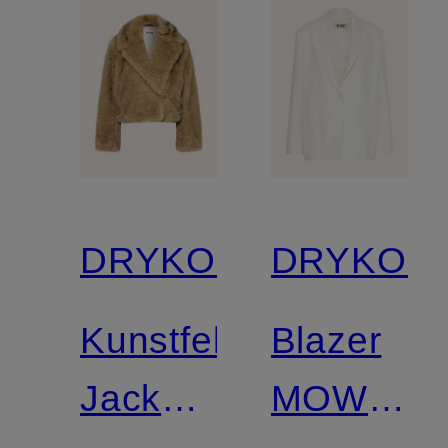
DRYKORN
DRYKOR
Kunstfell-
Blazer
Jacke
MOWTIE