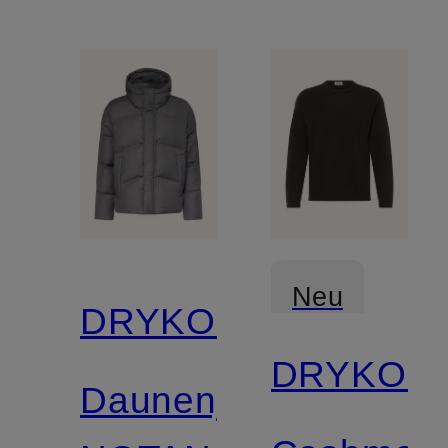
Neu
DRYKORN
DRYKOR
Daunenjacke