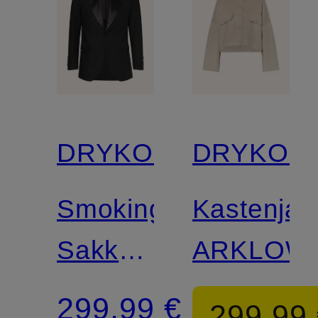
DRYKORN
DRYKOR
Smoking-
Kastenjac
Sakko
ARKLOW
JACATO
299,99 €
299,99