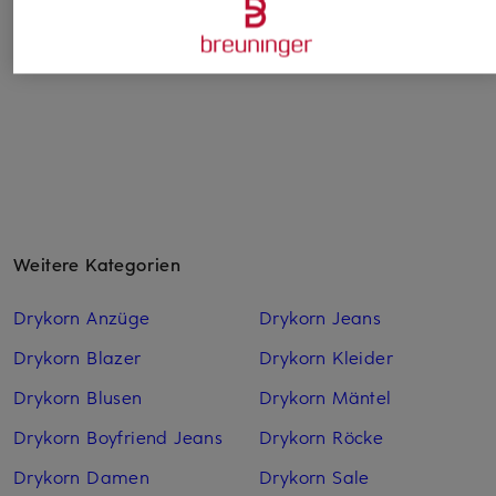
Weitere Kategorien
Drykorn Anzüge
Drykorn Jeans
Drykorn Blazer
Drykorn Kleider
Drykorn Blusen
Drykorn Mäntel
Drykorn Boyfriend Jeans
Drykorn Röcke
Drykorn Damen
Drykorn Sale