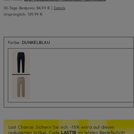
30-Tage-Bestpreis:
84,99 €
|
Details
Ursprünglich:
139,99 €
Farbe:
DUNKELBLAU
Last Chance: Sichern Sie sich -15% extra auf diesen
reduzierten Artikel. Code
LAST15
im letzten Bestellschritt