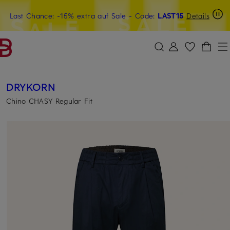
Last Chance: -15% extra auf Sale
15€-Willkommensgutschein mit Beyond sichern
- Code:
LAST15
Details
ZUM HAUPTINHALT ÜBERSPRINGEN
ZUM SUCHFELD ÜBERSPRINGE
DRYKORN
Chino CHASY Regular Fit