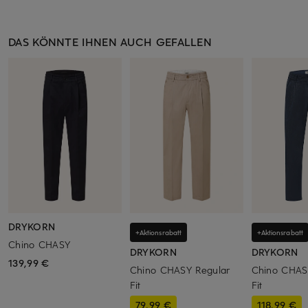
DAS KÖNNTE IHNEN AUCH GEFALLEN
DRYKORN
+Aktionsrabatt
+Aktionsrabatt
Chino CHASY
DRYKORN
DRYKORN
139,99 €
Chino CHASY Regular
Chino CHAS
Fit
Fit
79,99 €
118,99 €