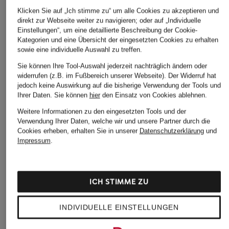
Klicken Sie auf „Ich stimme zu“ um alle Cookies zu akzeptieren und
direkt zur Webseite weiter zu navigieren; oder auf „Individuelle
Einstellungen“, um eine detaillierte Beschreibung der Cookie-
Kategorien und eine Übersicht der eingesetzten Cookies zu erhalten
sowie eine individuelle Auswahl zu treffen.
Sie können Ihre Tool-Auswahl jederzeit nachträglich ändern oder
widerrufen (z.B. im Fußbereich unserer Webseite). Der Widerruf hat
jedoch keine Auswirkung auf die bisherige Verwendung der Tools und
Ihrer Daten.
Sie können
hier
den Einsatz von Cookies ablehnen.
Weitere Informationen zu den eingesetzten Tools und der
Verwendung Ihrer Daten, welche wir und unsere Partner durch die
Cookies erheben, erhalten Sie in unserer
Datenschutzerklärung
und
windsor.
+Aktionsrabatt
+Aktionsrabatt
Impressum
.
Chino SAPO Shaped
SAMSØE SAMSØE
CINQUE
Fit
Hose SMITHY Slim Fit
Chino CISALTO Ext
299 €
ICH STIMME ZU
mit Leinen
Slim Fit
110,99 €
59,99 €
INDIVIDUELLE EINSTELLUNGEN
Bestpreis:
94,34 €
Bestpreis:
119,99 €
Ursprünglich:
130 €