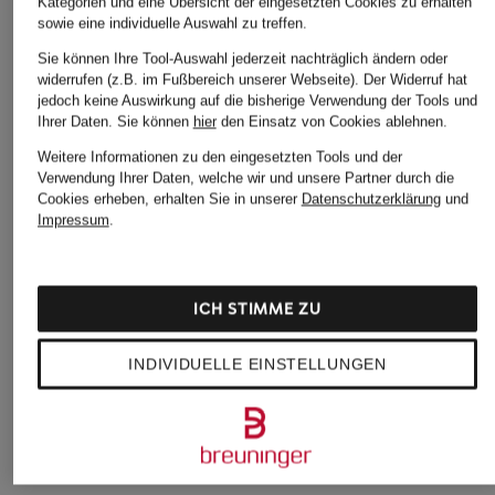
Kategorien und eine Übersicht der eingesetzten Cookies zu erhalten
sowie eine individuelle Auswahl zu treffen.
Sie können Ihre Tool-Auswahl jederzeit nachträglich ändern oder
widerrufen (z.B. im Fußbereich unserer Webseite). Der Widerruf hat
jedoch keine Auswirkung auf die bisherige Verwendung der Tools und
Ihrer Daten.
Sie können
hier
den Einsatz von Cookies ablehnen.
Weitere Informationen zu den eingesetzten Tools und der
Verwendung Ihrer Daten, welche wir und unsere Partner durch die
Cookies erheben, erhalten Sie in unserer
Datenschutzerklärung
und
CLAUDIE PIERLOT
+Aktionsrabatt
+Aktionsrabatt
Impressum
.
Wide Leg Jeans
LIU JO
CATNOIR
135 €
Straight Jeans
Hose
Bestpreis:
225 €
ICH STIMME ZU
97,99 €
59,99 €
Bestpreis:
159,90 €
Bestpreis:
50,99 €
INDIVIDUELLE EINSTELLUNGEN
Ursprünglich:
129,99 €