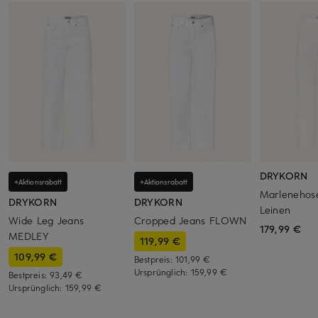
DRYKORN
+Aktionsrabatt
+Aktionsrabatt
Marlenehos
DRYKORN
DRYKORN
Leinen
Wide Leg Jeans
Cropped Jeans FLOWN
179,99 €
MEDLEY
119,99 €
109,99 €
Bestpreis:
101,99 €
Ursprünglich:
159,99 €
Bestpreis:
93,49 €
Ursprünglich:
159,99 €