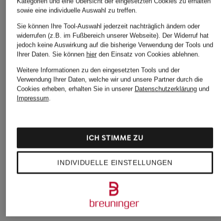
Kategorien und eine Übersicht der eingesetzten Cookies zu erhalten
sowie eine individuelle Auswahl zu treffen.
Sie können Ihre Tool-Auswahl jederzeit nachträglich ändern oder
widerrufen (z.B. im Fußbereich unserer Webseite). Der Widerruf hat
jedoch keine Auswirkung auf die bisherige Verwendung der Tools und
Ihrer Daten.
Sie können
hier
den Einsatz von Cookies ablehnen.
Weitere Informationen zu den eingesetzten Tools und der
Verwendung Ihrer Daten, welche wir und unsere Partner durch die
Cookies erheben, erhalten Sie in unserer
Datenschutzerklärung
und
+Aktionsrabatt
+Aktionsrabatt
+Aktionsrabatt
Impressum
.
The Frankie Shop
Buena Vista
MARC CAIN
Marlenehose MARFA
Culotte
Culotte WILLMAR
ICH STIMME ZU
160,99 €
39,99 €
134,99 €
Bestpreis:
229,99 €
Bestpreis:
33,99 €
Bestpreis:
114,74 €
INDIVIDUELLE EINSTELLUNGEN
Ursprünglich:
79,99 €
Ursprünglich:
199,90 €