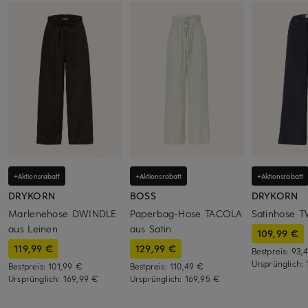
+Aktionsrabatt
+Aktionsrabatt
+Aktionsrabatt
DRYKORN
BOSS
DRYKORN
Marlenehose DWINDLE
Paperbag-Hose TACOLA
Satinhose 
aus Leinen
aus Satin
109,99 €
119,99 €
129,99 €
Bestpreis:
93,
Ursprünglich:
Bestpreis:
101,99 €
Bestpreis:
110,49 €
Ursprünglich:
169,99 €
Ursprünglich:
169,95 €