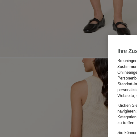
Ihre Zu
Breuninger
Zustimmung
Onlineange
Personenbe
Standort-I
personalis
Webseite, 
Klicken Si
navigieren;
Kategorien
zu treffen.
Sie können