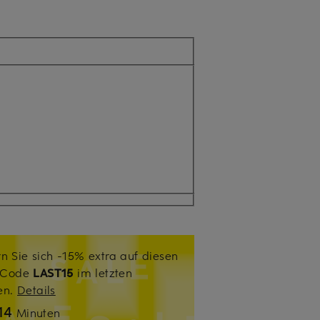
n Sie sich -15% extra auf diesen
. Code
LAST15
im letzten
sen.
Details
14
Minuten