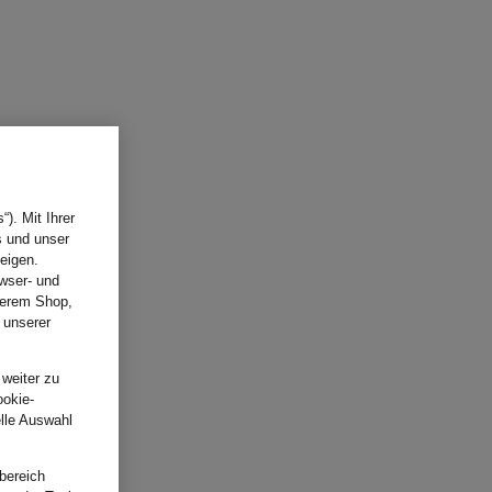
). Mit Ihrer
s und unser
eigen.
wser- und
nserem Shop,
 unserer
.
 weiter zu
ookie-
elle Auswahl
bereich