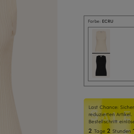
Farbe:
ECRU
Last Chance: Sicher
reduzierten Artikel
Bestellschritt einlö
2
2
Tage
Stunden