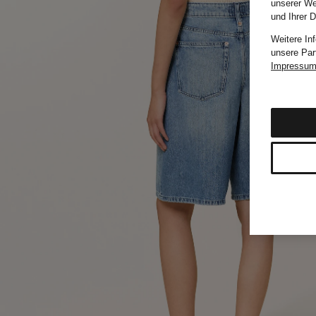
unserer We
und Ihrer 
Weitere In
unsere Par
Impressu