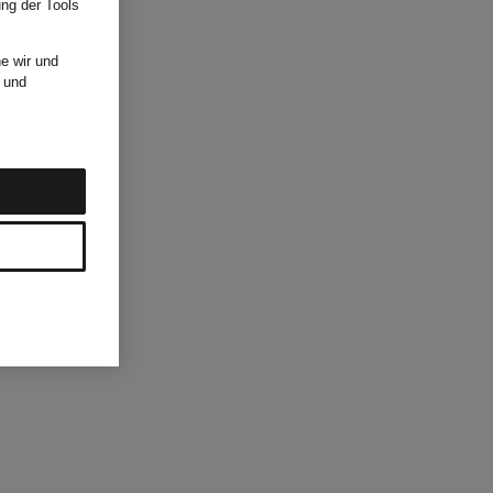
ung der Tools
e wir und
und