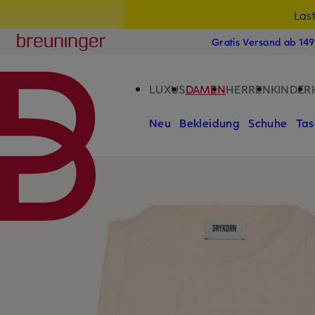
Las
15
ZUM HAUPTINHALT ÜBERSPRINGEN
ZUM SUCHFELD ÜBERSPRINGE
Breuninger
Gratis Versand ab 14
LUXUS
DAMEN
HERREN
KINDER
Neu
Bekleidung
Schuhe
Tas