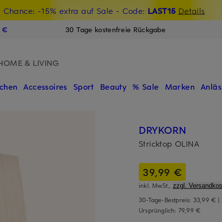
t Chance: -15% extra auf Sale
€-Willkommensgutschein mit Beyond sichern
- Code:
LAST15
Details
N
9 €
30 Tage kostenfreie Rückgabe
HOME & LIVING
chen
Accessoires
Sport
Beauty
% Sale
Marken
Anläs
DRYKORN
Stricktop OLINA
39,99 €
inkl. MwSt.,
zzgl. Versandkos
30-Tage-Bestpreis:
33,99 €
|
Ursprünglich:
79,99 €