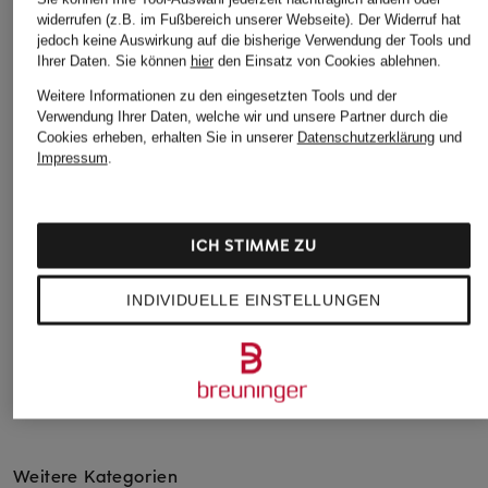
widerrufen (z.B. im Fußbereich unserer Webseite). Der Widerruf hat
jedoch keine Auswirkung auf die bisherige Verwendung der Tools und
Ihrer Daten.
Sie können
hier
den Einsatz von Cookies ablehnen.
Weitere Informationen zu den eingesetzten Tools und der
ARKET
Marc O'Polo DENI
Verwendung Ihrer Daten, welche wir und unsere Partner durch die
+Aktionsrabatt
Cookies erheben, erhalten Sie in unserer
Datenschutzerklärung
und
Top
Top
lilienfels
Impressum
.
19 €
29,95 €
Top
59,99 €
ICH STIMME ZU
Bestpreis:
79,99 €
INDIVIDUELLE EINSTELLUNGEN
Weitere Kategorien