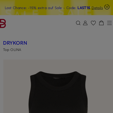
Last Chance: -15% extra auf Sale
15€-Willkommensgutschein mit Beyond sichern
- Code:
LAST15
Details
ZUM HAUPTINHALT ÜBERSPRINGEN
ZUM SUCHFELD ÜBERSPRINGE
DRYKORN
Top OLINA