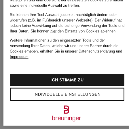
Kategorien und eine Übersicht der eingesetzten Cookies zu erhalten
sowie eine individuelle Auswahl zu treffen.
Sie können Ihre Tool-Auswahl jederzeit nachträglich ändern oder
widerrufen (z.B. im Fußbereich unserer Webseite). Der Widerruf hat
jedoch keine Auswirkung auf die bisherige Verwendung der Tools und
Ihrer Daten.
Sie können
hier
den Einsatz von Cookies ablehnen.
Weitere Informationen zu den eingesetzten Tools und der
Verwendung Ihrer Daten, welche wir und unsere Partner durch die
Cookies erheben, erhalten Sie in unserer
Datenschutzerklärung
und
+Aktionsrabatt
+Aktionsrabatt
+Aktionsrabatt
Impressum
.
CINQUE
JOOP! JEANS
KnowledgeCotton
Apparel
Top CIRILA
Top TIANI
Tanktop RACER
ICH STIMME ZU
39,99 €
42,99 €
19,99 €
Bestpreis:
33,99 €
Bestpreis:
36,54 €
INDIVIDUELLE EINSTELLUNGEN
Ursprünglich:
69,99 €
Ursprünglich:
59,95 €
Bestpreis:
16,99 €
Ursprünglich:
30 €