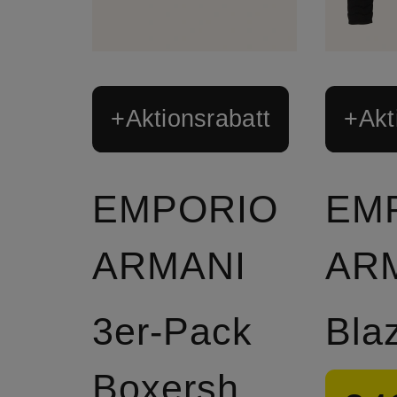
+Aktionsrabatt
+Akt
EMPORIO
EM
ARMANI
AR
3er-Pack
Bla
Boxershorts