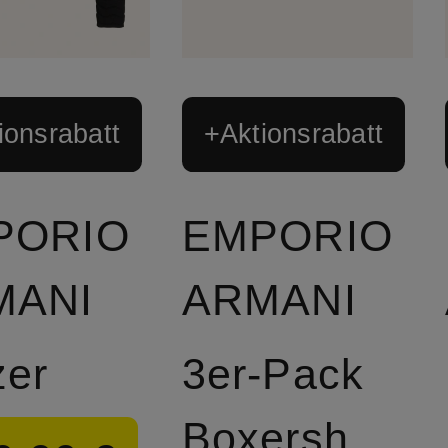
ionsrabatt
+Aktionsrabatt
PORIO
EMPORIO
MANI
ARMANI
zer
3er-Pack
Boxershorts