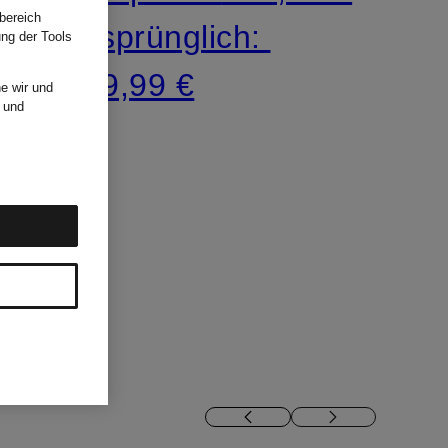
bereich
Ursprünglich:
ung der Tools
599,99 €
e wir und
und