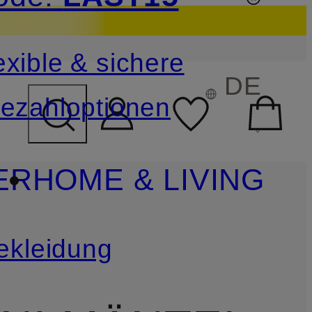
sichern
exible & sichere
FELD ÜBERSPRINGEN
DE
ezahloptionen
ER
HOME & LIVING
ekleidung