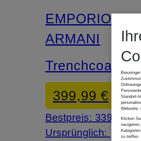
EMPORIO
Ih
ARMANI
Co
Trenchcoat
Breuninger
Zustimmung
Onlineange
399,99 €
Personenbe
Standort-I
personalis
Webseite, 
Bestpreis:
339,99 €
Klicken Si
navigieren;
Ursprünglich:
Kategorien
zu treffen.