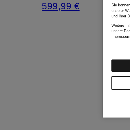
599,99 €
Sie können
unserer We
und Ihrer 
Weitere In
unsere Par
Impressu