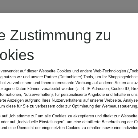
EMPORIO
re Zustimmung zu
ARMANI
okies
Trenchcoat aus
 verwendet auf dieser Webseite Cookies und andere Web-Technologien („Tools“
 nutzen wir und unsere Partner (Drittanbieter) Tools, um Ihr Shoppingerlebni
Leder
bot zu verbessern und Ihnen interessante Werbung auf anderen Seiten anzuz
zogene Daten können verarbeitet werden (z. B. IP-Adressen, Cookie-ID, Bro
nformationen, Nutzerverhalten), für personalisierte Angebote und Inhalte in u
ierte Anzeigen aufgrund Ihres Nutzerverhaltens auf unserer Webseite, Analyse
2.499,99 €
um diese für Sie zu verbessern oder zur Optimierung der Werbeaussteuerung
e auf „Ich stimme zu“ um alle Cookies zu akzeptieren und direkt zur Webseite
 oder auf „Individuelle Einstellungen“, um eine detaillierte Beschreibung der C
 und eine Übersicht der eingesetzten Cookies zu erhalten sowie eine individu