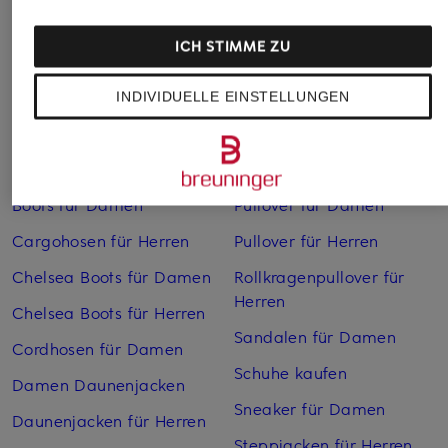
ICH STIMME ZU
INDIVIDUELLE EINSTELLUNGEN
Weitere Kategorien
Bikinis Damen
Mäntel für Herren
Boots für Damen
Pullover für Damen
Cargohosen für Herren
Pullover für Herren
Chelsea Boots für Damen
Rollkragenpullover für
Herren
Chelsea Boots für Herren
Sandalen für Damen
Cordhosen für Damen
Schuhe kaufen
Damen Daunenjacken
Sneaker für Damen
Daunenjacken für Herren
Steppjacken für Herren