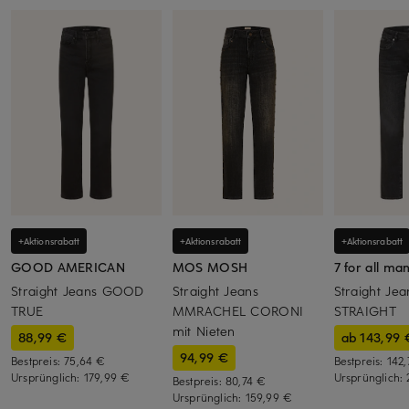
+Aktionsrabatt
+Aktionsrabatt
+Aktionsrabatt
GOOD AMERICAN
MOS MOSH
7 for all ma
Straight Jeans GOOD
Straight Jeans
Straight Je
TRUE
MMRACHEL CORONI
STRAIGHT
mit Nieten
88,99 €
ab 143,99 
94,99 €
Bestpreis:
75,64 €
Bestpreis:
142
Ursprünglich:
179,99 €
Ursprünglich:
Bestpreis:
80,74 €
Ursprünglich:
159,99 €