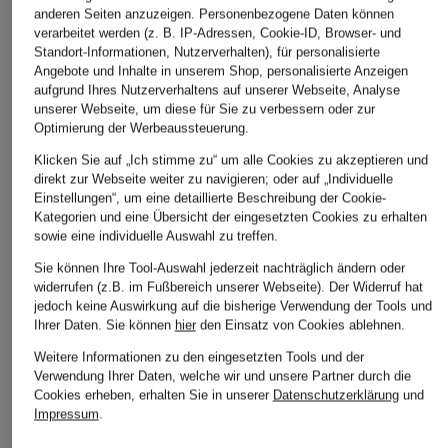
anderen Seiten anzuzeigen. Personenbezogene Daten können
verarbeitet werden (z. B. IP-Adressen, Cookie-ID, Browser- und
Standort-Informationen, Nutzerverhalten), für personalisierte
Angebote und Inhalte in unserem Shop, personalisierte Anzeigen
aufgrund Ihres Nutzerverhaltens auf unserer Webseite, Analyse
unserer Webseite, um diese für Sie zu verbessern oder zur
Optimierung der Werbeaussteuerung.
Klicken Sie auf „Ich stimme zu“ um alle Cookies zu akzeptieren und
direkt zur Webseite weiter zu navigieren; oder auf „Individuelle
Einstellungen“, um eine detaillierte Beschreibung der Cookie-
ARMEDANGELS
BRAX
Kategorien und eine Übersicht der eingesetzten Cookies zu erhalten
+Aktionsrabatt
sowie eine individuelle Auswahl zu treffen.
Mom Jeans MAIRAA
Jeans MARY
BRAX
Sie können Ihre Tool-Auswahl jederzeit nachträglich ändern oder
99,90 €
99,95 €
Cordhose MILEY S
widerrufen (z.B. im Fußbereich unserer Webseite). Der Widerruf hat
jedoch keine Auswirkung auf die bisherige Verwendung der Tools und
69,99 €
Ihrer Daten.
Sie können
hier
den Einsatz von Cookies ablehnen.
Bestpreis:
59,49 €
Weitere Informationen zu den eingesetzten Tools und der
Ursprünglich:
99,95 €
Verwendung Ihrer Daten, welche wir und unsere Partner durch die
Cookies erheben, erhalten Sie in unserer
Datenschutzerklärung
und
Impressum
.