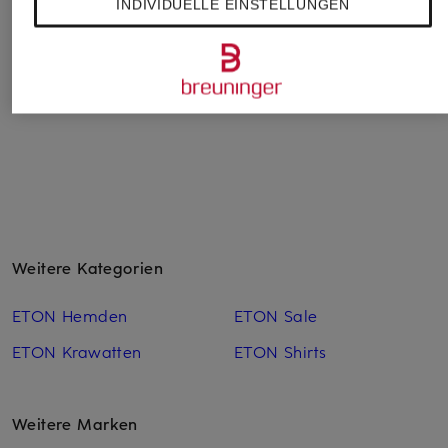
INDIVIDUELLE EINSTELLUNGEN
Kummerbund
Set: Kummerbund,
Set: Fliege und
Einstecktuch und
Kummerbund
119,99 €
Fliege
129,99 €
129,99 €
Weitere Kategorien
ETON Hemden
ETON Sale
ETON Krawatten
ETON Shirts
Weitere Marken