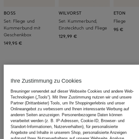
BOSS
WILVORST
ETON
Set: Fliege und
Set: Kummerbund,
Fliege
Kummerbund mit
Einstecktuch und Fliege
95 €
Geschenkbox
129,99 €
149,95 €
ÄHNLICHE ARTIKEL ENTDECKEN
Ihre Zustimmung zu Cookies
Breuninger verwendet auf dieser Webseite Cookies und andere Web-
Technologien („Tools“). Mit Ihrer Zustimmung nutzen wir und unsere
Partner (Drittanbieter) Tools, um Ihr Shoppingerlebnis und unser
Onlineangebot zu verbessern und Ihnen interessante Werbung auf
anderen Seiten anzuzeigen. Personenbezogene Daten können
verarbeitet werden (z. B. IP-Adressen, Cookie-ID, Browser- und
Standort-Informationen, Nutzerverhalten), für personalisierte
Angebote und Inhalte in unserem Shop, personalisierte Anzeigen
aufgrund Ihres Nutzerverhaltens auf unserer Webseite, Analyse