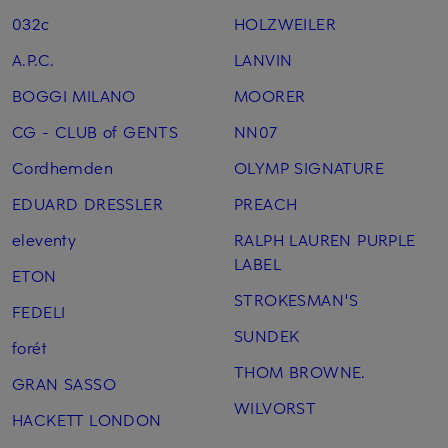
032c
HOLZWEILER
A.P.C.
LANVIN
BOGGI MILANO
MOORER
CG - CLUB of GENTS
NN07
Cordhemden
OLYMP SIGNATURE
EDUARD DRESSLER
PREACH
eleventy
RALPH LAUREN PURPLE
LABEL
ETON
STROKESMAN'S
FEDELI
SUNDEK
forét
THOM BROWNE.
GRAN SASSO
WILVORST
HACKETT LONDON