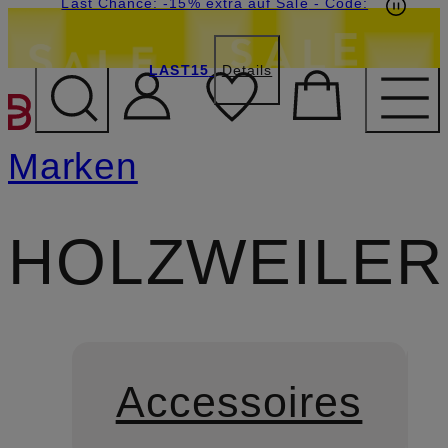
15€-Willkommensgutschein mit Beyond sichern
Last Chance: -15% extra auf Sale
- Code:
LAST15
Details
ZUM HAUPTINHALT ÜBE
Marken
HOLZWEILER
Accessoires