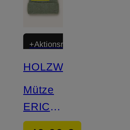
+Aktionsrabatt
HOLZWEILER
Mütze
ERICA
mit