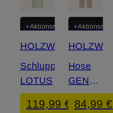
+Aktionsrabatt
+Aktionsraba
HOLZWEILER
HOLZWEI
Schluppenkleid
Hose
LOTUS
GENESIS
Regular
119,99 €
84,99 €
Fit