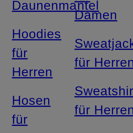
Daunenmantel
Damen
Hoodies
Sweatjac
für
für Herre
Herren
Sweatshir
Hosen
für Herre
für