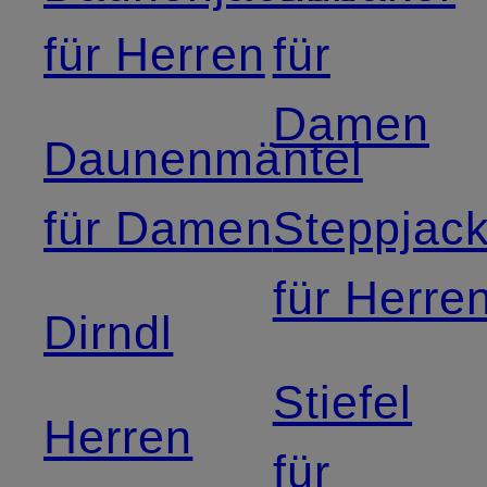
für Herren
für
Damen
Daunenmäntel
für Damen
Steppjac
für Herre
Dirndl
Stiefel
Herren
für