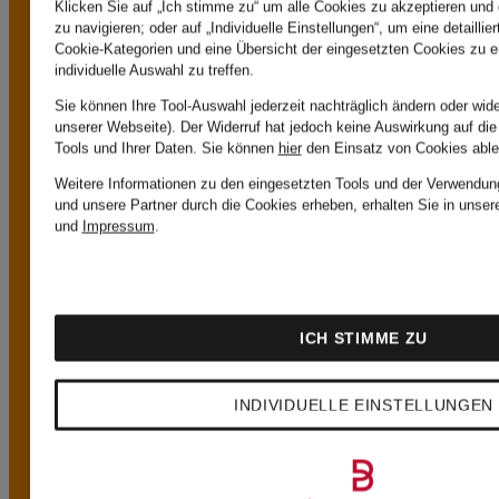
Klicken Sie auf „Ich stimme zu“ um alle Cookies zu akzeptieren und 
zu navigieren; oder auf „Individuelle Einstellungen“, um eine detailli
Bestellwert von
Cookie-Kategorien und eine Übersicht der eingesetzten Cookies zu e
individuelle Auswahl zu treffen.
149€ oder bei
Sie können Ihre Tool-Auswahl jederzeit nachträglich ändern oder wid
unserer Webseite). Der Widerruf hat jedoch keine Auswirkung auf di
Tools und Ihrer Daten.
Sie können
hier
den Einsatz von Cookies able
Zahlung mit der
Weitere Informationen zu den eingesetzten Tools und der Verwendung
und unsere Partner durch die Cookies erheben, erhalten Sie in unser
Breuninger Card ist
und
Impressum
.
der Versand
ICH STIMME ZU
kostenlos. Hiervon
INDIVIDUELLE EINSTELLUNGEN
ausgenommen sind
Waren im