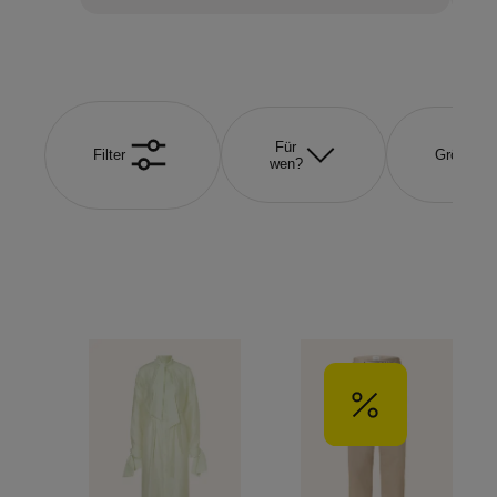
Für
Filter
Größe
wen?