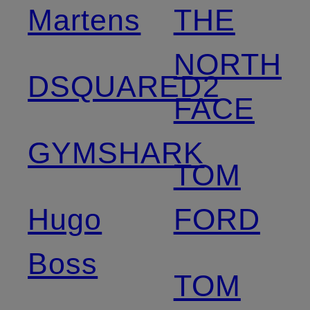
Martens
THE
NORTH
DSQUARED2
FACE
GYMSHARK
TOM
Hugo
FORD
Boss
TOM