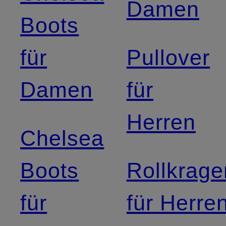
Damen
Boots
für
Pullover
Damen
für
Herren
Chelsea
Boots
Rollkrage
für
für Herre