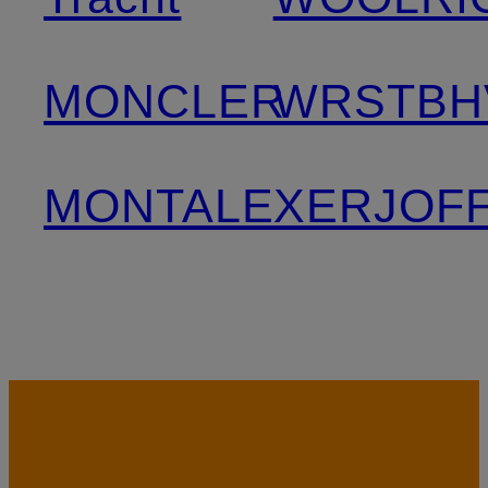
MONCLER
WRSTBH
MONTALE
XERJOF