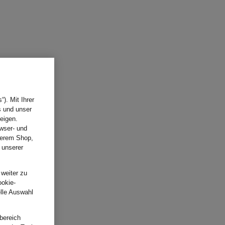
). Mit Ihrer
s und unser
eigen.
wser- und
nserem Shop,
 unserer
.
 weiter zu
ookie-
elle Auswahl
bereich