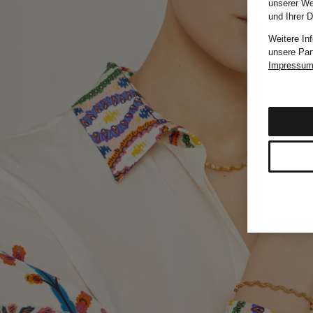
unserer We
und Ihrer 
Weitere In
unsere Par
Impressu