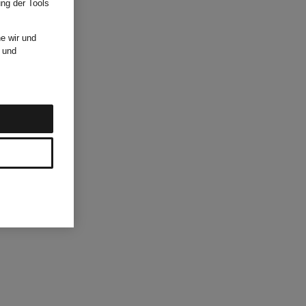
ung der Tools
e wir und
und