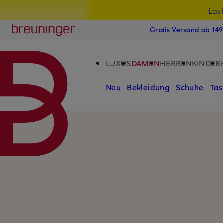
Las
15
ZUM HAUPTINHALT ÜBERSPRINGEN
ZUM SUCHFELD ÜBERSPRINGE
Breuninger
Gratis Versand ab 14
LUXUS
DAMEN
HERREN
KINDER
Neu
Bekleidung
Schuhe
Tas