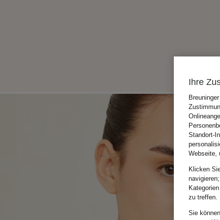
Ihre Zu
Breuninger
Zustimmung
Onlineange
Personenbe
Standort-I
personalis
Webseite, 
Klicken Si
navigieren;
Kategorien
zu treffen.
Sie können