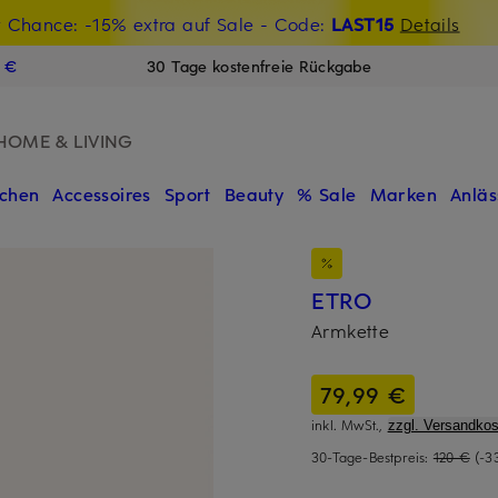
t Chance: -15% extra auf Sale
€-Willkommensgutschein mit Beyond sichern
- Code:
LAST15
Details
N
9 €
30 Tage kostenfreie Rückgabe
HOME & LIVING
chen
Accessoires
Sport
Beauty
% Sale
Marken
Anläs
ETRO
Armkette
79,99 €
inkl. MwSt.,
zzgl. Versandkos
30-Tage-Bestpreis:
120 €
(-3