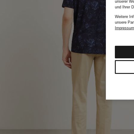
unserer We
und Ihrer 
Weitere In
unsere Par
Impressu