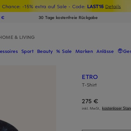
t Chance: -15% extra auf Sale
€-Willkommensgutschein mit Beyond sichern
- Code:
LAST15
Details
N
9 €
30 Tage kostenfreie Rückgabe
HOME & LIVING
essoires
Sport
Beauty
% Sale
Marken
Anlässe
Ge
ETRO
T-Shirt
275 €
inkl. MwSt.,
kostenloser Sta