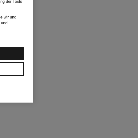
ung der Tools
e wir und
und