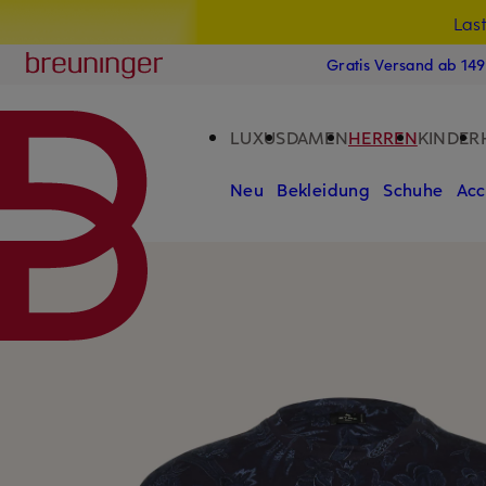
Las
15
ZUM HAUPTINHALT ÜBERSPRINGEN
ZUM SUCHFELD ÜBERSPRINGE
Breuninger
Gratis Versand ab 14
LUXUS
DAMEN
HERREN
KINDER
Neu
Bekleidung
Schuhe
Acc