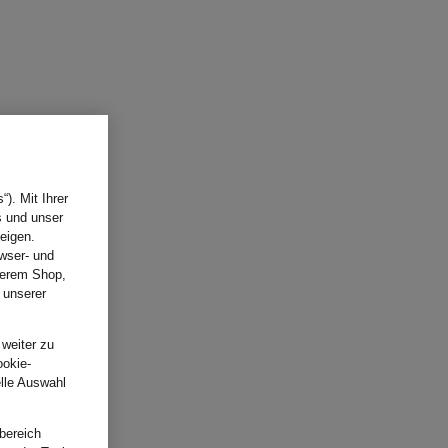
). Mit Ihrer
s und unser
eigen.
wser- und
nserem Shop,
 unserer
.
 weiter zu
ookie-
elle Auswahl
bereich