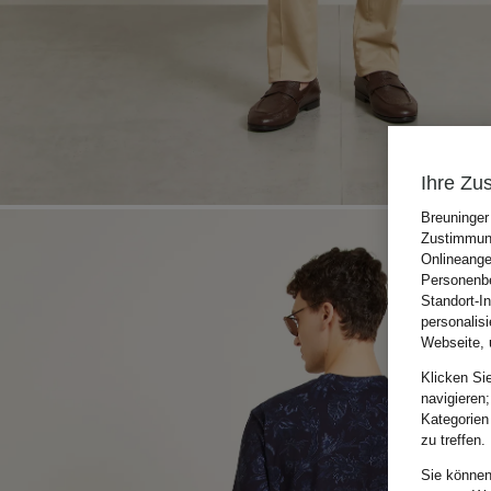
Ihre Zu
Breuninger
Zustimmung
Onlineange
Personenbe
Standort-I
personalis
Webseite, 
Klicken Si
navigieren;
Kategorien
zu treffen.
Sie können