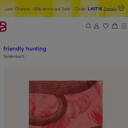
Last Chance: -15% extra auf Sale
15€-Willkommensgutschein mit Beyond sichern
- Code:
LAST15
Details
ZUM HAUPTINHALT ÜBERSPRINGEN
ZUM SUCHFELD ÜBERSPRINGE
friendly hunting
Seidentuch