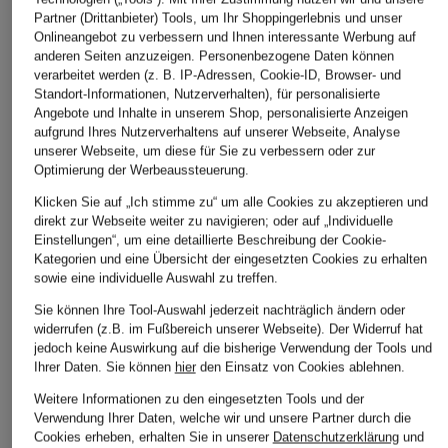
Partner (Drittanbieter) Tools, um Ihr Shoppingerlebnis und unser
Onlineangebot zu verbessern und Ihnen interessante Werbung auf
anderen Seiten anzuzeigen. Personenbezogene Daten können
verarbeitet werden (z. B. IP-Adressen, Cookie-ID, Browser- und
Standort-Informationen, Nutzerverhalten), für personalisierte
Angebote und Inhalte in unserem Shop, personalisierte Anzeigen
aufgrund Ihres Nutzerverhaltens auf unserer Webseite, Analyse
unserer Webseite, um diese für Sie zu verbessern oder zur
Optimierung der Werbeaussteuerung.
Klicken Sie auf „Ich stimme zu“ um alle Cookies zu akzeptieren und
direkt zur Webseite weiter zu navigieren; oder auf „Individuelle
Einstellungen“, um eine detaillierte Beschreibung der Cookie-
Kategorien und eine Übersicht der eingesetzten Cookies zu erhalten
sowie eine individuelle Auswahl zu treffen.
Sie können Ihre Tool-Auswahl jederzeit nachträglich ändern oder
widerrufen (z.B. im Fußbereich unserer Webseite). Der Widerruf hat
jedoch keine Auswirkung auf die bisherige Verwendung der Tools und
friendly hunting
friendly hunting
friendly hunting
Ihrer Daten.
Sie können
hier
den Einsatz von Cookies ablehnen.
Cashmere-Tuch
Cashmere-Tuch
Cashmere-Tuch
Weitere Informationen zu den eingesetzten Tools und der
199,99 €
189,99 €
189,99 €
Verwendung Ihrer Daten, welche wir und unsere Partner durch die
Cookies erheben, erhalten Sie in unserer
Datenschutzerklärung
und