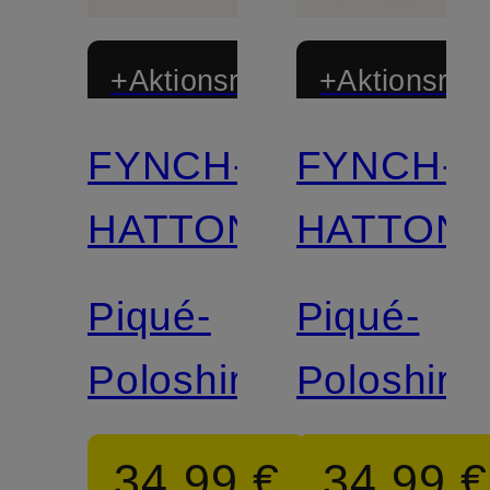
+Aktionsrabatt
+Aktionsraba
FYNCH-
FYNCH-
HATTON
HATTON
Piqué-
Piqué-
Poloshirt
Poloshirt
34,99 €
34,99 €