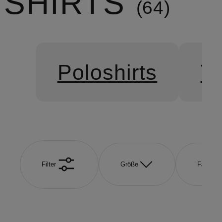
SHIRTS
64
Poloshirts
T-
Filter
Größe
Farbe