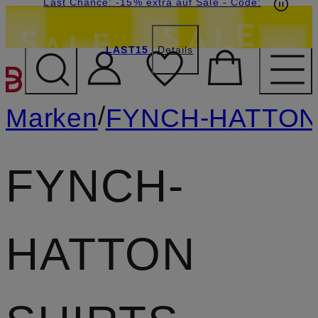
15€-Willkommensgutschein mit Beyond sichern
Last Chance: -15% extra auf Sale
- Code:
LAST15
Details
ZUM HAUPTINHALT ÜBE
/
Marken
FYNCH-HATTO
FYNCH-
HATTON