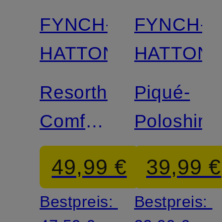
FYNCH-
FYNCH-
HATTON
HATTON
Resorthemd
Piqué-
Comfort
Poloshirt
Fit
49,99 €
39,99 €
Bestpreis:
Bestpreis: