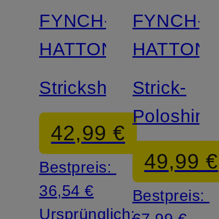
FYNCH-
FYNCH-
HATTON
HATTON
Strickshirt
Strick-
Poloshirt
42,99 €
49,99 €
Bestpreis:
36,54 €
Bestpreis:
Ursprünglich:
67,99 €