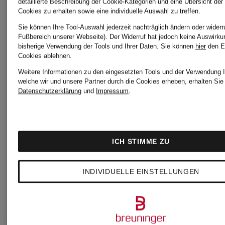
detaillierte Beschreibung der Cookie-Kategorien und eine Übersicht der
Cookies zu erhalten sowie eine individuelle Auswahl zu treffen.
FYNCH-
FYNCH-
Sie können Ihre Tool-Auswahl jederzeit nachträglich ändern oder widerr
Fußbereich unserer Webseite). Der Widerruf hat jedoch keine Auswirku
HATTON
HATTON
bisherige Verwendung der Tools und Ihrer Daten.
Sie können
hier
den E
Cookies ablehnen.
Weitere Informationen zu den eingesetzten Tools und der Verwendung I
welche wir und unsere Partner durch die Cookies erheben, erhalten Sie 
Piqué-
Strick-
Datenschutzerklärung
und
Impressum
.
Poloshirt
Poloshirt
ICH STIMME ZU
39,99 €
44,99 €
INDIVIDUELLE EINSTELLUNGEN
Bestpreis:
Bestpreis: